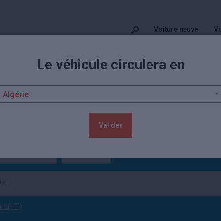
Voiture neuve
Vo
Le véhicule circulera en
c E-Tech Électrique neuves remis
e Renault Scénic E-Tech Électrique neuve moins chère, jusqu'à -16,50% 
 E-Tech Électrique pas cher démarrent à 37 525€. Profitez aussi de 668
a
Valider
lectrique
Neuf
(tout effacer)
ort (HT)