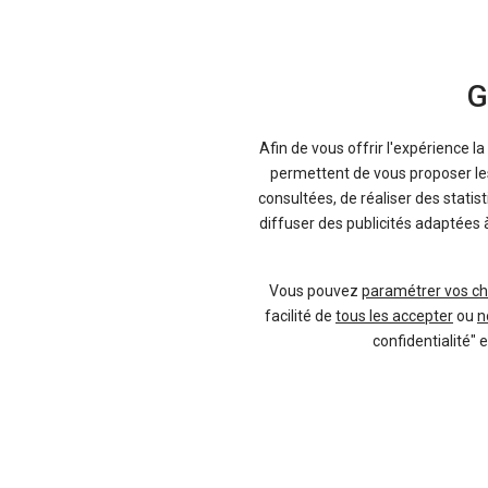
Fiches techniques
G
Renault
Afin de vous offrir l'expérience l
permettent de vous proposer les 
Descriptifs complets des autos, de leurs
consultées, de réaliser des statis
diffuser des publicités adaptées 
Consulter
Vous pouvez
paramétrer vos ch
facilité de
tous les accepter
ou
n
Vous pouvez également comparer tout
confidentialité" 
Vendeur professionel