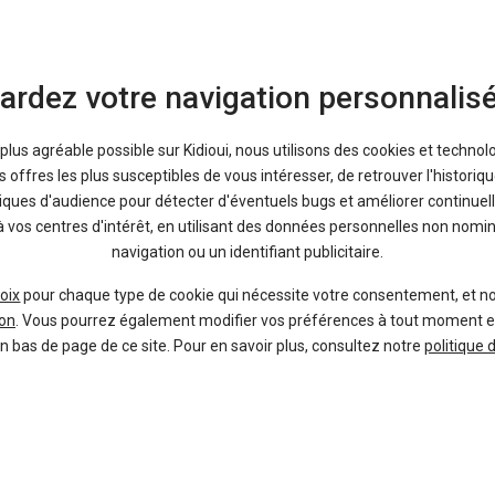
ardez votre navigation personnalis
a plus agréable possible sur Kidioui, nous utilisons des cookies et technol
offres les plus susceptibles de vous intéresser, de retrouver l'histori
 finitions, de leurs avantages et de leurs inconvénients.
tiques d'audience pour détecter d'éventuels bugs et améliorer continuell
à vos centres d'intérêt, en utilisant des données personnelles non nom
navigation ou un identifiant publicitaire.
oix
pour chaque type de cookie qui nécessite votre consentement, et n
on
. Vous pourrez également modifier vos préférences à tout moment en c
es les offres de
concessionnaire scénic e-tech Électrique
, qu'elles soien
en bas de page de ce site. Pour en savoir plus, consultez notre
politique 
À propos
Liens utiles