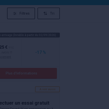
Filtres
Tri
 arrivage (livrable à partir du 02/09/2026)
25 €
TTC
-17 %
€
/MOIS
ancement
Plus d'informations
A voir aussi
ectuer un essai gratuit