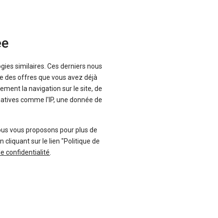
ée
ogies similaires. Ces derniers nous
que des offres que vous avez déjà
ement la navigation sur le site, de
inatives comme l'IP, une donnée de
ous vous proposons pour plus de
liquant sur le lien "Politique de
t neuves ou d'occasion, à la fois.
de confidentialité
.
Suivez-nous