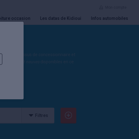
Mon compte
iture occasion
Les datas de Kidioui
Infos automobiles
ées
de remise. Issus de concessionnaire et
utos Renault neuves
disponibles en ce
Filtres