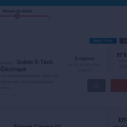
Niveau de détail
Neuf - 0 km
En
37 5
5 régions
Scénic E-Tech
353 
RENAULT
26, 35, 44, 82 et 95 +
Fin
Électrique
livraison
170 ch autonomie confort Techno Gris
Schiste avec 2950€ d'équipements
inclus
Eff