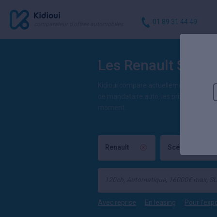
01 89 31 44 49
comparateur d'offres automobiles
Les Renault Scéni
Kidioui compare actuellement 1 offre d
de mandataire auto, les prix de Scénic
moment.
Renault
Scénic E-Tech É
Avec reprise
En leasing
Pour l'exp