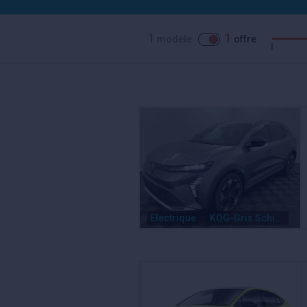
1
1
modèle
offre
Electrique
KQG-Gris Schiste