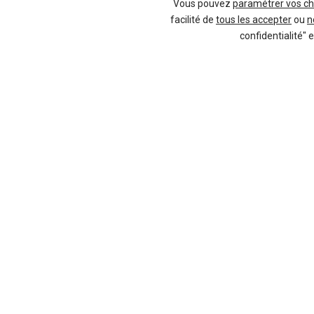
Vous pouvez
paramétrer vos ch
facilité de
tous les accepter
ou
n
-18 %
-1
Neuf
confidentialité" 
DACIA
Duster
136 offres
20 offres