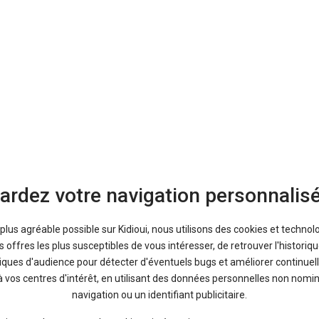
ardez votre navigation personnalis
a plus agréable possible sur Kidioui, nous utilisons des cookies et technol
offres les plus susceptibles de vous intéresser, de retrouver l'histori
Bons plans
tiques d'audience pour détecter d'éventuels bugs et améliorer continuell
En ce moment sur Kidioui
à vos centres d'intérêt, en utilisant des données personnelles non nom
navigation ou un identifiant publicitaire.