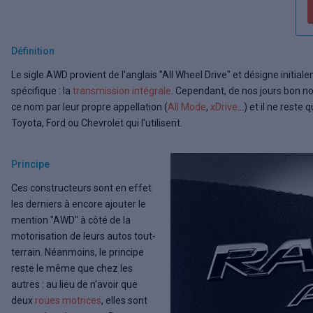
Définition
Le sigle AWD provient de l'anglais "All Wheel Drive" et désigne initia
spécifique : la
transmission intégrale
. Cependant, de nos jours bon 
ce nom par leur propre appellation (
All Mode
,
xDrive
...) et il ne res
Toyota, Ford ou Chevrolet qui l'utilisent.
Principe
Ces constructeurs sont en effet
les derniers à encore ajouter le
mention "AWD" à côté de la
motorisation de leurs autos tout-
terrain. Néanmoins, le principe
reste le même que chez les
autres : au lieu de n'avoir que
deux
roues motrices
, elles sont