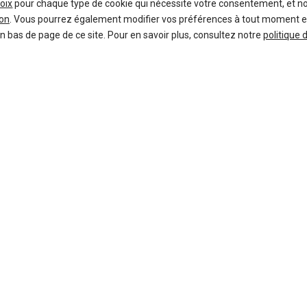
oix
pour chaque type de cookie qui nécessite votre consentement, et n
on
. Vous pourrez également modifier vos préférences à tout moment en c
1 %
-17 %
Neuf
Ne
en bas de page de ce site. Pour en savoir plus, consultez notre
politique 
TOYOTA
MG
Yaris Cross
M
38 offres