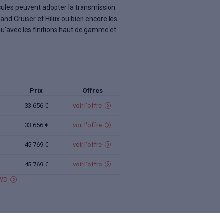
cules peuvent adopter la transmission
and Cruiser et Hilux ou bien encore les
qu'avec les finitions haut de gamme et
Prix
Offres
33 656 €
voir
l'offre
33 656 €
voir
l'offre
45 769 €
voir
l'offre
45 769 €
voir
l'offre
AWD