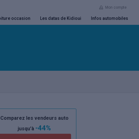
Mon compte
iture occasion
Les datas de Kidioui
Infos automobiles
Comparez les vendeurs auto
-44%
jusqu'à