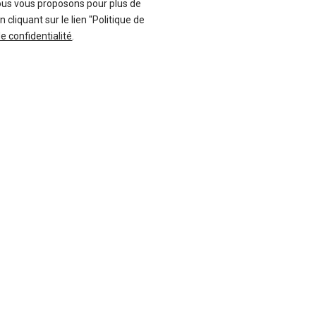
ous vous proposons pour plus de
liquant sur le lien "Politique de
-39 %
uf
Neuf
de confidentialité
.
MG
G4
EHS
6 offres
43 offres