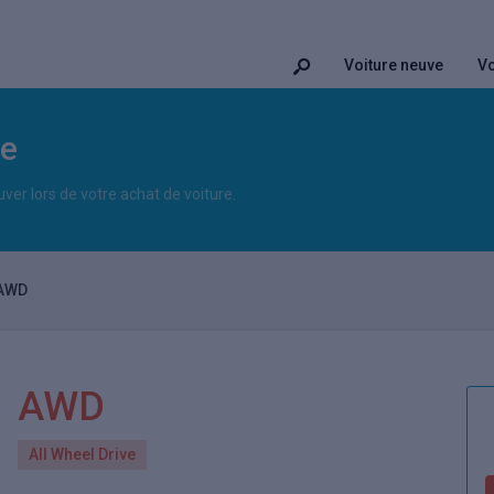
Voiture neuve
Vo
le
uver lors de votre achat de voiture.
AWD
AWD
All Wheel Drive