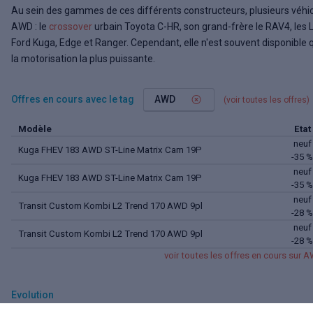
Au sein des gammes de ces différents constructeurs, plusieurs véhi
AWD : le
crossover
urbain Toyota C-HR, son grand-frère le RAV4, les L
Ford Kuga, Edge et Ranger. Cependant, elle n'est souvent disponible 
la motorisation la plus puissante.
Offres en cours avec le tag
AWD
(voir toutes
les offres
)
Modèle
Etat
neuf
Kuga FHEV 183 AWD ST-Line Matrix Cam 19P
-35 %
neuf
Kuga FHEV 183 AWD ST-Line Matrix Cam 19P
-35 %
neuf
Transit Custom Kombi L2 Trend 170 AWD 9pl
-28 %
neuf
Transit Custom Kombi L2 Trend 170 AWD 9pl
-28 %
voir
toutes les offres
en cours sur 
Evolution