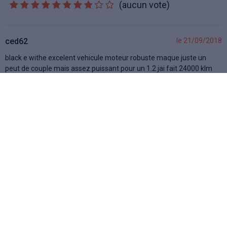
(aucun vote)
ced62
le 21/09/2018
black e withe excelent vehicule moteur robuste maque juste un
peut de couple mais assez puissant pour un 1.2 jai fait 24000 klm
jen sui pas decu
Le 32
le 11/11/2017
Exelente voiture confortable et assez economique a condition d
utiliser au maximun le regulateur de vitesse qui coupe linjection en
descente et en freinant la voiture en deceleration mon score 5,9 l
sur 5000km route nationale et ville a 54 klmh le tout en respectant
les limitations mais il ne faut pas flaner dans la manipulation du
regulateur qui permet d utilser le 5eme rapport de vitesse le plus
possible pour cela pousser les raports inferieurs a fond pour arriver
a 90 /110 /130 chrono au gps le plus rapidement possible vehicule
simple et bien consu cote moteur il lui faudrait 10 ch de plus pour la
meme conso cela serait possible avec une gestion electronique un