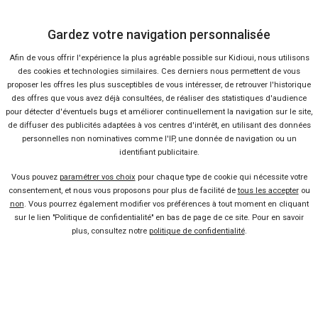
Gardez votre navigation personnalisée
Bon plans
En ce moment sur Kidioui
Afin de vous offrir l'expérience la plus agréable possible sur Kidioui, nous utilisons
des cookies et technologies similaires. Ces derniers nous permettent de vous
proposer les offres les plus susceptibles de vous intéresser, de retrouver l'historique
des offres que vous avez déjà consultées, de réaliser des statistiques d'audience
pour détecter d'éventuels bugs et améliorer continuellement la navigation sur le site,
2 %
-34 %
Neuf
Ne
de diffuser des publicités adaptées à vos centres d'intérêt, en utilisant des données
personnelles non nominatives comme l'IP, une donnée de navigation ou un
FIAT
FIAT
identifiant publicitaire.
500
Du
Vous pouvez
paramétrer vos choix
pour chaque type de cookie qui nécessite votre
consentement, et nous vous proposons pour plus de facilité de
tous les accepter
ou
non
. Vous pourrez également modifier vos préférences à tout moment en cliquant
sur le lien "Politique de confidentialité" en bas de page de ce site. Pour en savoir
plus, consultez notre
politique de confidentialité
.