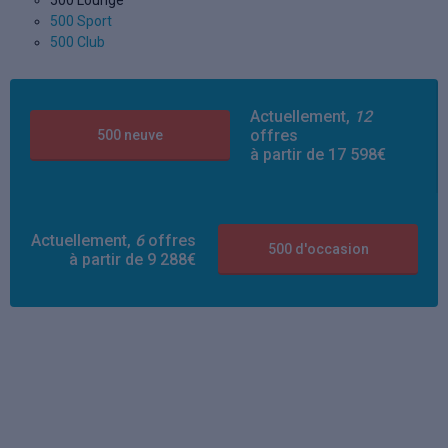
500 Lounge
500 Sport
500 Club
Actuellement,
12
offres
500 neuve
à partir de 17 598€
Actuellement,
6
offres
500 d'occasion
à partir de 9 288€