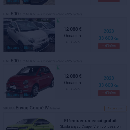
Essence
Noir
500
FIAT
1.0 MHEV 70 Dolcevita Pano GPS radars
12 088 €
2023
Occasion
33 600
Km
En stock
+ d'infos
Essence
Blanc
500
FIAT
1.0 MHEV 70 Dolcevita Pano GPS radars
12 088 €
2023
Occasion
33 600
Km
En stock
+ d'infos
Essence
Blanc
Enyaq Coupé IV
SKODA
Neuve
A voir aussi
Effectuer un essai gratuit
Skoda Enyaq Coupé iV en concession