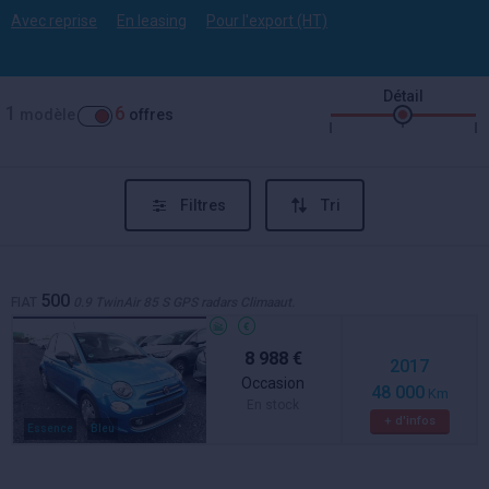
Avec reprise
En leasing
Pour l'export (HT)
Détail
1
6
modèle
offres
Filtres
Tri
500
FIAT
0.9 TwinAir 85 S GPS radars Climaaut.
8 988 €
2017
Occasion
48 000
Km
En stock
+ d'infos
Essence
Bleu