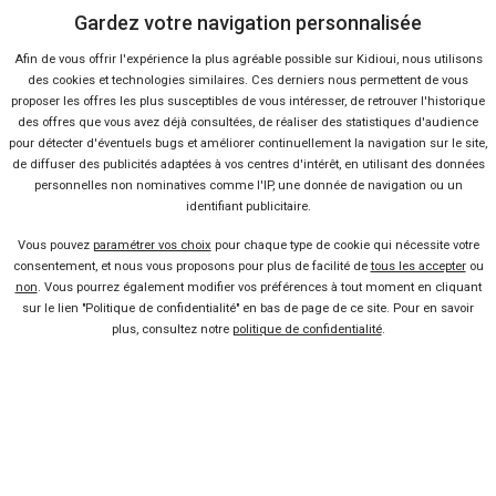
chevaux) et
un bloc diesel
(1.3l MultiJet 95 chevaux), le tout
Gardez votre navigation personnalisée
accompagné d’une boîte de vitesses manuelle ou robotisée
Afin de vous offrir l'expérience la plus agréable possible sur Kidioui, nous utilisons
Dualogic. Toutes ces sortes de modèles sont disponibles sur
des cookies et technologies similaires. Ces derniers nous permettent de vous
Kidioui.fr et vous pouvez les trouver plus rapidement, au meilleur
proposer les offres les plus susceptibles de vous intéresser, de retrouver l'historique
prix, en entrant directement vos critères dans la barre de recherche.
des offres que vous avez déjà consultées, de réaliser des statistiques d'audience
Enfin, dans l'optique d'avoir un élément de comparaison, sachez
pour détecter d'éventuels bugs et améliorer continuellement la navigation sur le site,
que la principale rivale de l’italienne en France est
la Renault
de diffuser des publicités adaptées à vos centres d'intérêt, en utilisant des données
personnelles non nominatives comme l'IP, une donnée de navigation ou un
Twingo
. Si vous n'êtes pas encore décidé entre le neuf et l'occasion,
identifiant publicitaire.
comparez facilement tous les
prix 500
sur une seule page.
Vous pouvez
paramétrer vos choix
pour chaque type de cookie qui nécessite votre
consentement, et nous vous proposons pour plus de facilité de
tous les accepter
ou
non
. Vous pourrez également modifier vos préférences à tout moment en cliquant
sur le lien "Politique de confidentialité" en bas de page de ce site. Pour en savoir
Vendeur professionel
plus, consultez notre
politique de confidentialité
.
Devenir vendeur partenaire
Se connecter