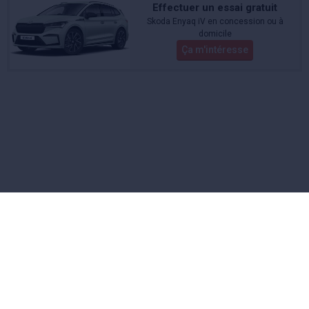
Effectuer un essai gratuit
Skoda Enyaq iV en concession ou à
domicile
Ça m'intéresse