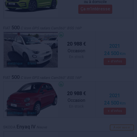
ou à domicile
Ça m'intéresse
500
FIAT
C Icon GPS radars Cam360° BSS 16P
20 988 €
2021
Occasion
24 500
Km
En stock
+ d'infos
électrique
Blanc
500
FIAT
C Icon GPS radars Cam360° BSS 16P
20 988 €
2021
Occasion
24 500
Km
En stock
+ d'infos
électrique
Blanc
Enyaq IV
SKODA
Neuve
A voir aussi