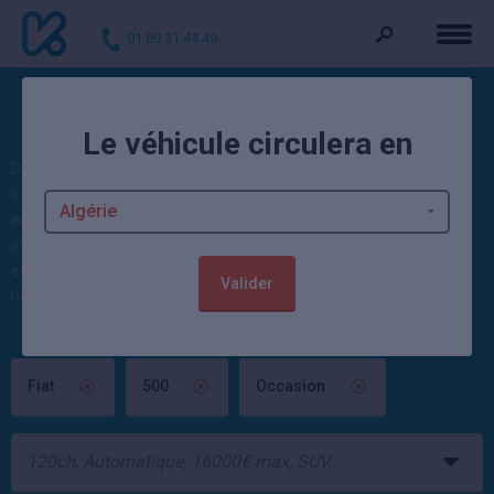
01 89 31 44 49
Voitures d'occasion 500
Le véhicule circulera en
Découvrez nos offres : 6 500 d'occasion actuellement. Ces autos
sont vendues contrôlées et garanties par un mandataire
automobile ou un concessionnaire Fiat. 21 véhicules
Fiat occasion
sont également disponibles. 13 offres
500 neuve
à partir de 17 498
euros et jusqu'à -34,19% sont par ailleurs à saisir dans la rubrique
Valider
neuf.
Fiat
500
Occasion