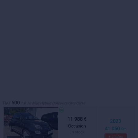
500
FIAT
1.0 70 Mild Hybrid Dolcevita GPS CarPl
11 988 €
2023
Occasion
41 050
Km
En stock
+ d'infos