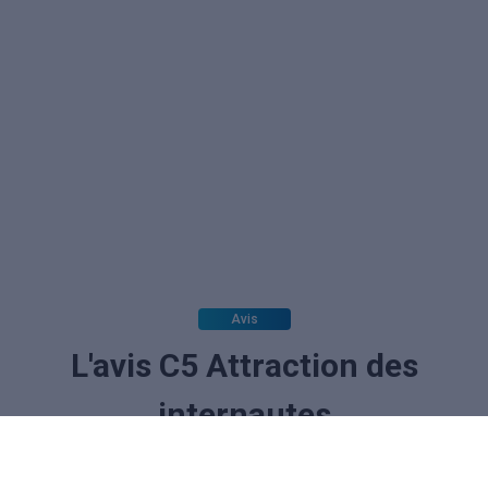
Avis
L'avis C5 Attraction des
internautes
La note des internautes :