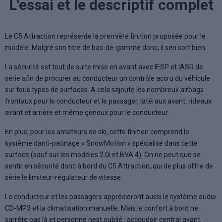
L'essai et le descriptif complet
Le C5 Attraction représente la première finition proposée pour le
modèle. Malgré son titre de bas-de-gamme donc, il sen sort bien.
La sécurité est tout de suite mise en avant avec lESP et lASR de
série afin de procurer au conducteur un contrôle accru du véhicule
sur tous types de surfaces. A cela sajoute les nombreux airbags :
frontaux pour le conducteur et le passager, latéraux avant, rideaux
avant et arrière et même genoux pour le conducteur.
En plus, pour les amateurs de ski, cette finition comprend le
système danti-patinage « SnowMotion » spécialisé dans cette
surface (sauf sur les modèles 2.0i et BVA 4). On ne peut que se
sentir en sécurité donc à bord du C5 Attraction, qui de plus offre de
série le limiteur-régulateur de vitesse.
Le conducteur et les passagers apprécieront aussi le système audio
CD-MP3 et la climatisation manuelle. Mais le confort à bord ne
sarrête pas là et personne nest oublié : accoudoir central avant,