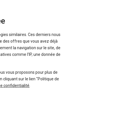
ée
ogies similaires. Ces derniers nous
que des offres que vous avez déjà
ement la navigation sur le site, de
inatives comme l'IP, une donnée de
ous vous proposons pour plus de
liquant sur le lien "Politique de
de confidentialité
.
-39 %
uf
Neuf
DACIA
G4
Duster