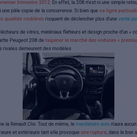
premier trimestre 2012
.
En effet, la 208 n’est ni une simple ret
 une pâle copie de la concurrence. Si bien que
sa ligne particu
s qualités routières
risquent de déclencher plus d’une
vente p
lécheurs de vitres, matériaux flatteurs et design proche d’un « c
cette Peugeot 208 de
taquiner le marché des voitures « premi
es rivales demeurent des modèles
e la Renault Clio. Tout de même, le
mandataire auto
n’aura aucun
rieure et extérieure tant elle provoque
une rupture
, dans le bon 