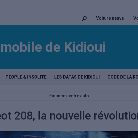
Voiture neuve
Vo
mobile de Kidioui
PEOPLE & INSOLITE
LES DATAS DE KIDIOUI
CODE DE LA R
Financez votre auto
t 208, la nouvelle révoluti