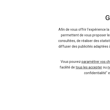
G
Afin de vous offrir l'expérience l
permettent de vous proposer les 
consultées, de réaliser des statis
diffuser des publicités adaptées 
Vous pouvez
paramétrer vos ch
facilité de
tous les accepter
ou
n
confidentialité" 
-23 %
-1
Neuf
TOYOTA
oss
Yaris Cross