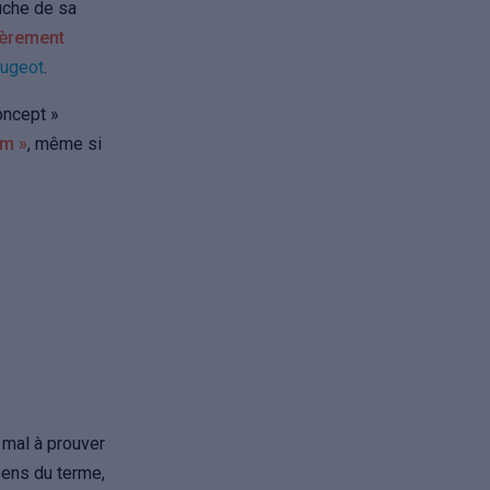
ouche de sa
lièrement
eugeot
.
oncept »
um »
, même si
 mal à prouver
sens du terme,