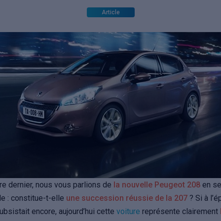
Article
e dernier, nous vous parlions de
la nouvelle Peugeot 208
en se
e : constitue-t-elle
une succession réussie de la 207
? Si à l’
ubsistait encore, aujourd’hui cette
voiture
représente clairement