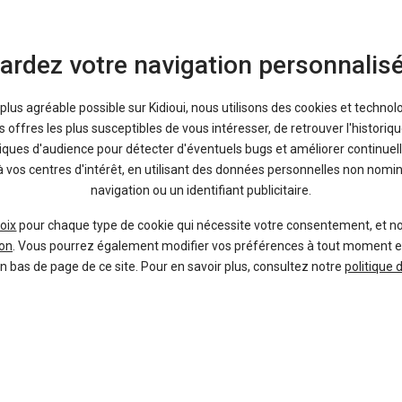
ardez votre navigation personnalis
a plus agréable possible sur Kidioui, nous utilisons des cookies et technol
offres les plus susceptibles de vous intéresser, de retrouver l'histori
tiques d'audience pour détecter d'éventuels bugs et améliorer continuell
à vos centres d'intérêt, en utilisant des données personnelles non nom
navigation ou un identifiant publicitaire.
oix
pour chaque type de cookie qui nécessite votre consentement, et n
Bons plans
on
. Vous pourrez également modifier vos préférences à tout moment en c
en bas de page de ce site. Pour en savoir plus, consultez notre
politique 
7 %
-34 %
Neuf
Ne
PEUGEOT
MG
208
M