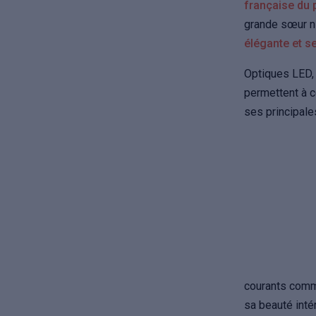
française du 
grande sœur ni
élégante et se
Optiques LED, 
permettent à 
ses principal
courants comm
sa beauté inté