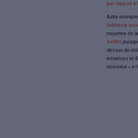
par rapport à
Autre exemple 
habitacle accu
moyenne de la 
inédite
puisque
dessus du volan
essences et 4
nouveaux « e-H