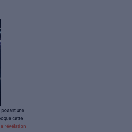
 posant une
époque cette
la révélation