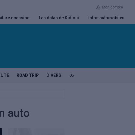
Mon compte
iture occasion
Les datas de Kidioui
Infos automobiles
OUTE
ROAD TRIP
DIVERS
on auto