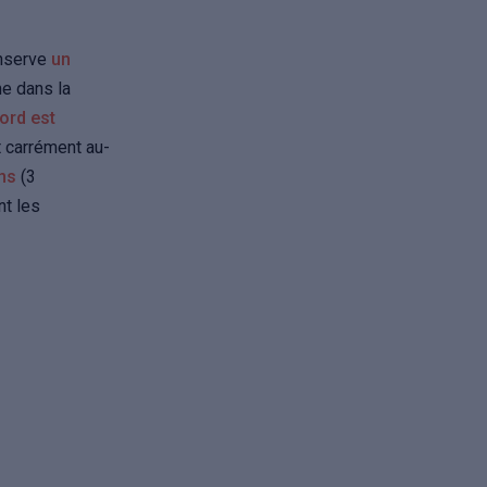
onserve
un
me dans la
bord est
t carrément au-
ons
(3
nt les