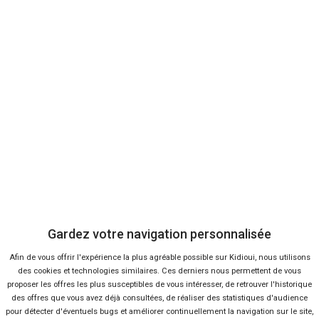
39 offres
Ça va aussi vous intéresser
Gardez votre navigation personnalisée
Bientôt des vélos et piétons
sur le périphérique ?
Afin de vous offrir l'expérience la plus agréable possible sur Kidioui, nous utilisons
Lire la suite
07 Juil 2016
des cookies et technologies similaires. Ces derniers nous permettent de vous
Vers une tarification
proposer les offres les plus susceptibles de vous intéresser, de retrouver l'historique
écologique des péages ?
des offres que vous avez déjà consultées, de réaliser des statistiques d'audience
pour détecter d'éventuels bugs et améliorer continuellement la navigation sur le site,
Lire la suite
03 Jan 2015