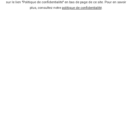
sur le lien "Politique de confidentialité" en bas de page de ce site. Pour en savoir
plus, consultez notre
politique de confidentialité
.
Vendeur professionel
Devenir vendeur partenaire
Se connecter
À propos
Qui sommes-nous ?
FAQ
Nous contacter