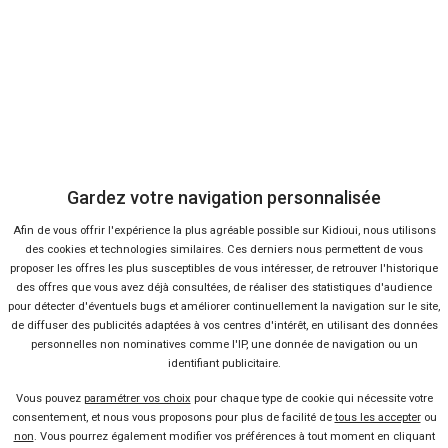
38 offres
Gardez votre navigation personnalisée
Afin de vous offrir l'expérience la plus agréable possible sur Kidioui, nous utilisons
des cookies et technologies similaires. Ces derniers nous permettent de vous
proposer les offres les plus susceptibles de vous intéresser, de retrouver l'historique
des offres que vous avez déjà consultées, de réaliser des statistiques d'audience
Ça va aussi vous intéresser
pour détecter d'éventuels bugs et améliorer continuellement la navigation sur le site,
de diffuser des publicités adaptées à vos centres d'intérêt, en utilisant des données
personnelles non nominatives comme l'IP, une donnée de navigation ou un
identifiant publicitaire.
Les Français ont acheté plus
cher et plus gros en 2012
Vous pouvez
paramétrer vos choix
pour chaque type de cookie qui nécessite votre
Lire la suite
23 Mar 2013
consentement, et nous vous proposons pour plus de facilité de
tous les accepter
ou
non
. Vous pourrez également modifier vos préférences à tout moment en cliquant