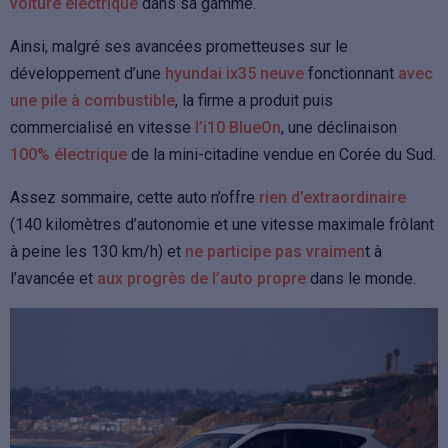
voiture électrique
dans sa gamme.
Ainsi, malgré ses avancées prometteuses sur le
développement d’une
hyundai ix35 neuve
fonctionnant
avec
une pile à combustible
, la firme a produit puis
commercialisé en vitesse
l’i10 BlueOn
, une déclinaison
100% électrique
de la mini-citadine vendue en Corée du Sud.
Assez sommaire, cette auto n’offre
rien d’extraordinaire
(140 kilomètres d’autonomie et une vitesse maximale frôlant
à peine les 130 km/h) et
ne participe pas vraimen
t à
l’avancée et
aux progrès de l’auto propre
dans le monde.