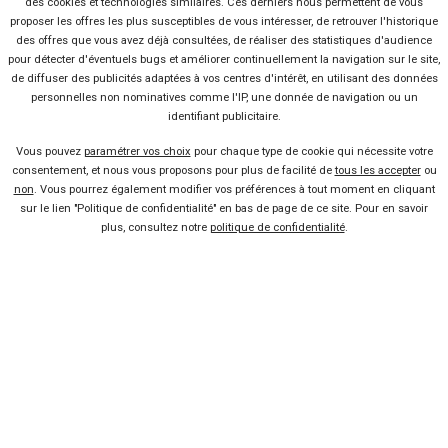
Concept, VUL électrique
des cookies et technologies similaires. Ces derniers nous permettent de vous
Lire la suite
21 Jan 2015
proposer les offres les plus susceptibles de vous intéresser, de retrouver l'historique
Audi et Chevrolet en électrique
des offres que vous avez déjà consultées, de réaliser des statistiques d'audience
pour détecter d'éventuels bugs et améliorer continuellement la navigation sur le site,
Lire la suite
01 Jan 2015
de diffuser des publicités adaptées à vos centres d'intérêt, en utilisant des données
personnelles non nominatives comme l'IP, une donnée de navigation ou un
Le prix de la Mercedes Classe
identifiant publicitaire.
B Electric Drive
Vous pouvez
paramétrer vos choix
pour chaque type de cookie qui nécessite votre
Lire la suite
08 Nov 2014
consentement, et nous vous proposons pour plus de facilité de
tous les accepter
ou
Focus sur le Renault Eolab
non
. Vous pourrez également modifier vos préférences à tout moment en cliquant
Concept
sur le lien "Politique de confidentialité" en bas de page de ce site. Pour en savoir
Lire la suite
20 Sep 2014
plus, consultez notre
politique de confidentialité
.
Version électrique pour le
Nissan NV200
Lire la suite
15 Mai 2014
Mercedes Classe B électrique,
c’est parti !
Lire la suite
17 Avr 2014