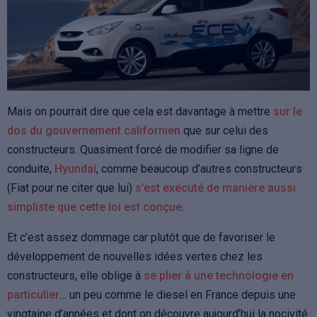
Mais on pourrait dire que cela est davantage à mettre
sur le
dos du gouvernement californien
que sur celui des
constructeurs. Quasiment forcé de modifier sa ligne de
conduite,
Hyundai
, comme beaucoup d’autres constructeurs
(Fiat pour ne citer que lui)
s’est exécuté de manière aussi
simpliste que cette loi est conçue
.
Et c’est assez dommage car plutôt que de favoriser le
développement de nouvelles idées vertes chez les
constructeurs, elle oblige à
se plier à une technologie en
particulier
… un peu comme le diesel en France depuis une
vingtaine d’années et dont on découvre aujourd’hui la nocivité