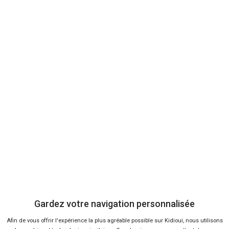
38 offres
Ça va aussi vous intéresser
Gardez votre navigation personnalisée
Renault Twizy Delivery
Afin de vous offrir l'expérience la plus agréable possible sur Kidioui, nous utilisons