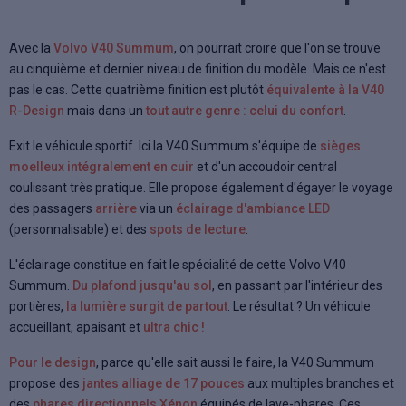
Avec la
Volvo V40 Summum
, on pourrait croire que l'on se trouve
au cinquième et dernier niveau de finition du modèle. Mais ce n'est
pas le cas. Cette quatrième finition est plutôt
équivalente à la V40
R-Design
mais dans un
tout autre genre : celui du confort
.
Exit le véhicule sportif. Ici la V40 Summum s'équipe de
sièges
moelleux intégralement en cuir
et d'un accoudoir central
coulissant très pratique. Elle propose également d'égayer le voyage
des passagers
arrière
via un
éclairage d'ambiance LED
(personnalisable) et des
spots de lecture
.
L'éclairage constitue en fait le spécialité de cette Volvo V40
Summum.
Du plafond jusqu'au sol
, en passant par l'intérieur des
portières,
la lumière surgit de partout
. Le résultat ? Un véhicule
accueillant, apaisant et
ultra chic !
Pour le design
, parce qu'elle sait aussi le faire, la V40 Summum
propose des
jantes alliage de 17 pouces
aux multiples branches et
des
phares directionnels Xénon
équipés de lave-phares. Ces