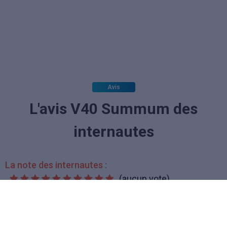
Avis
L'avis V40 Summum des
internautes
La note des internautes :
(aucun vote)
pascal
le 18/08/2014