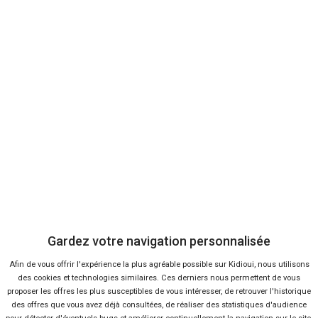
Envoyer cet avis
Bon plans
En ce moment sur Kidioui
Gardez votre navigation personnalisée
Afin de vous offrir l'expérience la plus agréable possible sur Kidioui, nous utilisons
des cookies et technologies similaires. Ces derniers nous permettent de vous
1 %
-20 %
proposer les offres les plus susceptibles de vous intéresser, de retrouver l'historique
Neuf
Ne
des offres que vous avez déjà consultées, de réaliser des statistiques d'audience