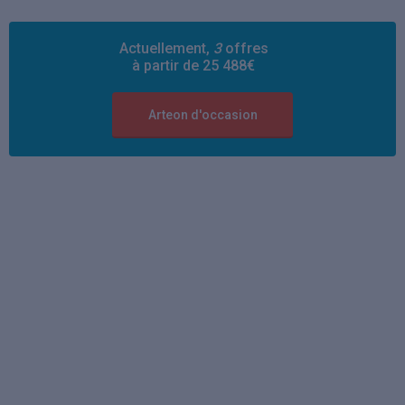
Actuellement,
3
offres
à partir de 25 488€
Arteon d'occasion