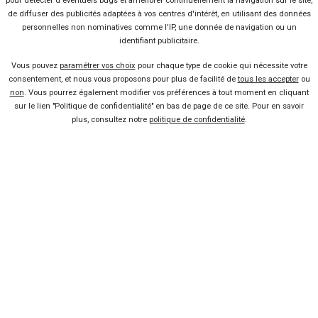
VOLKSWAGEN
VOL
pour détecter d'éventuels bugs et améliorer continuellement la navigation sur le site,
ID.Buzz
Cal
de diffuser des publicités adaptées à vos centres d'intérêt, en utilisant des données
personnelles non nominatives comme l'IP, une donnée de navigation ou un
identifiant publicitaire.
Vous pouvez
paramétrer vos choix
pour chaque type de cookie qui nécessite votre
consentement, et nous vous proposons pour plus de facilité de
tous les accepter
ou
non
. Vous pourrez également modifier vos préférences à tout moment en cliquant
sur le lien "Politique de confidentialité" en bas de page de ce site. Pour en savoir
plus, consultez notre
politique de confidentialité
.
10 offres
Vendeur professionel