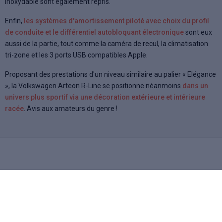
inoxydable sont également repris.
Enfin,
les systèmes d'amortissement piloté avec choix du profil
de conduite et le différentiel autobloquant électronique
sont eux
aussi de la partie, tout comme la caméra de recul, la climatisation
tri-zone et les 3 ports USB compatibles Apple.
Proposant des prestations d'un niveau similaire au palier « Elégance
», la Volkswagen Arteon R-Line se positionne néanmoins
dans un
univers plus sportif via une décoration extérieure et intérieure
racée
. Avis aux amateurs du genre !