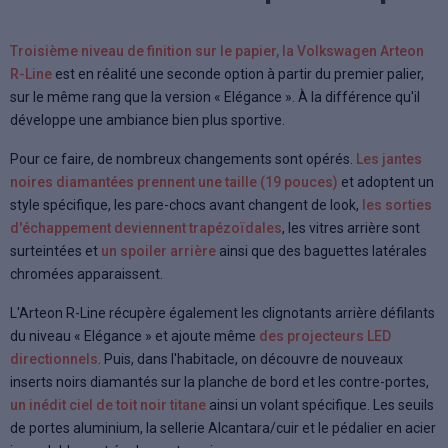
Troisième niveau de finition sur le papier, la Volkswagen Arteon
R-Line
est en réalité une seconde option à partir du premier palier,
sur le même rang que la version « Elégance ». À la différence qu'il
développe une ambiance bien plus sportive.
Pour ce faire, de nombreux changements sont opérés.
Les jantes
noires diamantées prennent une taille (19 pouces)
et adoptent un
style spécifique, les pare-chocs avant changent de look,
les sorties
d'échappement deviennent trapézoïdales
, les vitres arrière sont
surteintées et
un spoiler arrière
ainsi que des baguettes latérales
chromées apparaissent.
L'Arteon R-Line récupère également les clignotants arrière défilants
du niveau « Elégance » et ajoute même
des projecteurs LED
directionnels
. Puis, dans l'habitacle, on découvre de nouveaux
inserts noirs diamantés sur la planche de bord et les contre-portes,
un inédit ciel de toit noir titane
ainsi un volant spécifique. Les seuils
de portes aluminium, la sellerie Alcantara/cuir et le pédalier en acier