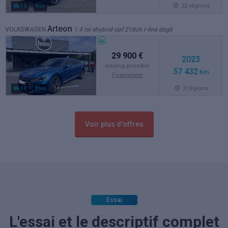
22 régions
10
Noir
Arteon
VOLKSWAGEN
1.4 tsi ehybrid opf 218ch r-line dsg6
29 900 €
2023
leasing possible
57 432
Km
Financement
2 régions
10
Bleu
Voir plus d'offres
Essai
L'essai et le descriptif complet