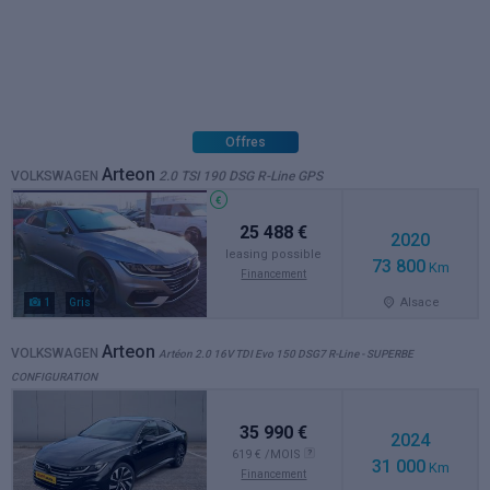
Offres
Arteon
VOLKSWAGEN
2.0 TSI 190 DSG R-Line GPS
25 488 €
2020
leasing possible
73 800
Km
Financement
Alsace
1
Gris
Arteon
VOLKSWAGEN
Artéon 2.0 16V TDI Evo 150 DSG7 R-Line - SUPERBE
CONFIGURATION
35 990 €
2024
619 €
/MOIS
31 000
Km
Financement