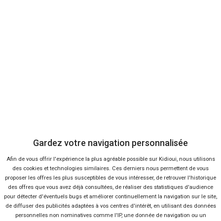
Bon plans
En ce moment sur Kidioui
1 %
-20 %
Neuf
Ne
VOLKSWAGEN
VOL
ID.Buzz
Cal
Gardez votre navigation personnalisée
Afin de vous offrir l'expérience la plus agréable possible sur Kidioui, nous utilisons
des cookies et technologies similaires. Ces derniers nous permettent de vous
proposer les offres les plus susceptibles de vous intéresser, de retrouver l'historique
des offres que vous avez déjà consultées, de réaliser des statistiques d'audience
pour détecter d'éventuels bugs et améliorer continuellement la navigation sur le site,
de diffuser des publicités adaptées à vos centres d'intérêt, en utilisant des données
personnelles non nominatives comme l'IP, une donnée de navigation ou un