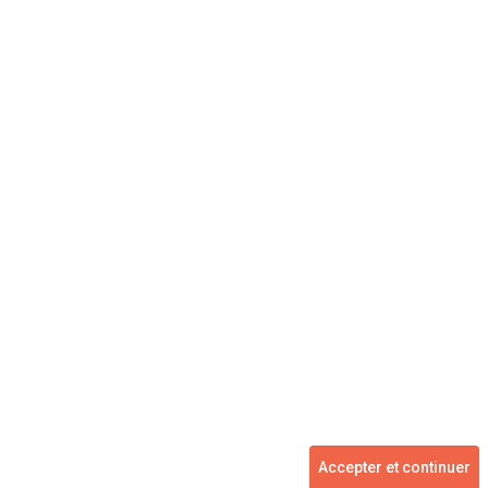
Concessionnaire
Vente voiture
Suivez-nous
Blog
Facebook
Twitter
2007 - 2026 ©
kidioui.fr
les meilleures offres automobiles des mandataires et concessionnaires -
Accepter et continuer
Tous droits réservés.