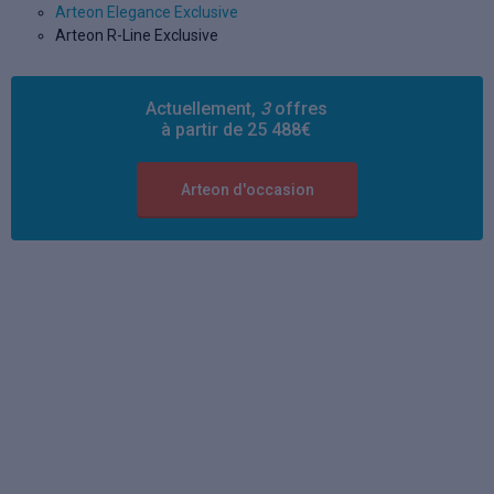
Arteon Elegance Exclusive
Arteon R-Line Exclusive
Actuellement,
3
offres
à partir de 25 488€
Arteon d'occasion