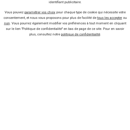
identifiant publicitaire.
Vous pouvez
paramétrer vos choix
pour chaque type de cookie qui nécessite votre
10 offres
consentement, et nous vous proposons pour plus de facilité de
tous les accepter
ou
non
. Vous pourrez également modifier vos préférences à tout moment en cliquant
sur le lien "Politique de confidentialité" en bas de page de ce site. Pour en savoir
plus, consultez notre
politique de confidentialité
.
Vendeur professionel
Devenir vendeur partenaire
Se connecter
À propos
Qui sommes-nous ?