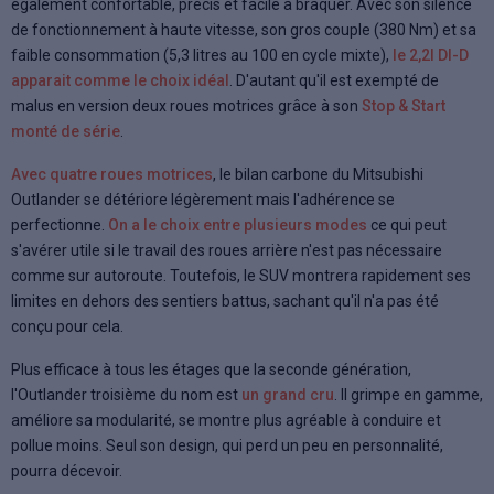
également confortable, précis et facile à braquer. Avec son silence
de fonctionnement à haute vitesse, son gros couple (380 Nm) et sa
faible consommation (5,3 litres au 100 en cycle mixte),
le 2,2l DI-D
apparait comme le choix idéal
. D'autant qu'il est exempté de
malus en version deux roues motrices grâce à son
Stop & Start
monté de série
.
Avec quatre roues motrices
, le bilan carbone du Mitsubishi
Outlander se détériore légèrement mais l'adhérence se
perfectionne.
On a le choix entre plusieurs modes
ce qui peut
s'avérer utile si le travail des roues arrière n'est pas nécessaire
comme sur autoroute. Toutefois, le SUV montrera rapidement ses
limites en dehors des sentiers battus, sachant qu'il n'a pas été
conçu pour cela.
Plus efficace à tous les étages que la seconde génération,
l'Outlander troisième du nom est
un grand cru
. Il grimpe en gamme,
améliore sa modularité, se montre plus agréable à conduire et
pollue moins. Seul son design, qui perd un peu en personnalité,
pourra décevoir.