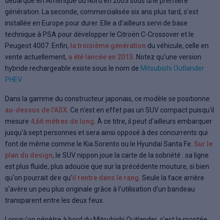
débarqué en Amérique du Nord en 2003 sous une première
génération. La seconde, commercialisée six ans plus tard, s'est
installée en Europe pour durer. Elle a d'ailleurs servi de base
technique à PSA pour développer le Citroën C-Crossover et le
Peugeot 4007. Enfin,
la troisième génération
du véhicule, celle en
vente actuellement,
a été lancée en 2013
. Notez qu'une version
hybride rechargeable existe sous le nom de
Mitsubishi Outlander
PHEV
Dans la gamme du constructeur japonais, ce modèle se positionne
au-dessus de l'ASX
. Ce n'est en effet pas un SUV compact puisqu'il
mesure
4,66 mètres de long
. À ce titre, il peut d'ailleurs embarquer
jusqu'à sept personnes et sera ainsi opposé à des concurrents qui
font de même comme le Kia Sorento ou le Hyundai Santa Fe.
Sur le
plan du design
, le SUV nippon joue la carte de la sobriété : sa ligne
est plus fluide, plus adoucie que sur la précédente mouture, si bien
qu'on pourrait dire qu'
il rentre dans le rang
. Seule la face arrière
s'avère un peu plus originale grâce à l'utilisation d'un bandeau
transparent entre les deux feux.
Lorsqu'on pénètre à bord du Mitsubishi Outlander, c'est la montée