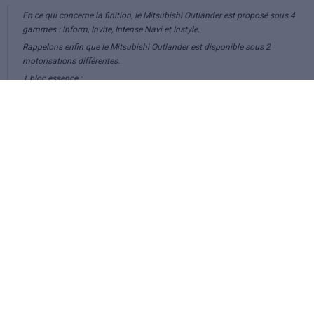
En ce qui concerne la finition, le Mitsubishi Outlander est proposé sous 4
gammes : Inform, Invite, Intense Navi et Instyle.
Rappelons enfin que le Mitsubishi Outlander est disponible sous 2
motorisations différentes.
1 bloc essence :
- 2,0l ESS 150 chevaux
1 bloc diesel :
- 2,2l DI-D 150 chevaux (boîte manuelle/auto avec ou sans transmission
intégrale)