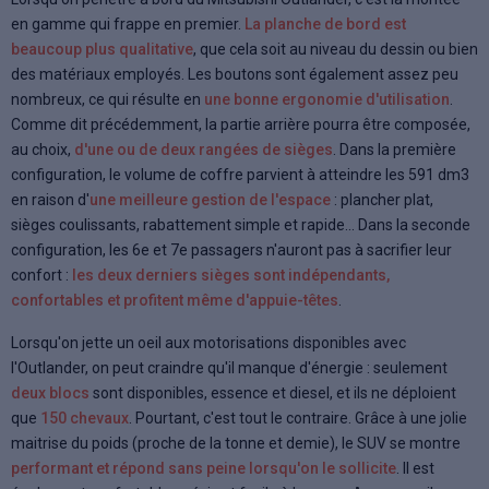
en gamme qui frappe en premier.
La planche de bord est
beaucoup plus qualitative
, que cela soit au niveau du dessin ou bien
des matériaux employés. Les boutons sont également assez peu
nombreux, ce qui résulte en
une bonne ergonomie d'utilisation
.
Comme dit précédemment, la partie arrière pourra être composée,
au choix,
d'une ou de deux rangées de sièges
. Dans la première
configuration, le volume de coffre parvient à atteindre les 591 dm3
en raison d'
une meilleure gestion de l'espace
: plancher plat,
sièges coulissants, rabattement simple et rapide... Dans la seconde
configuration, les 6e et 7e passagers n'auront pas à sacrifier leur
confort :
les deux derniers sièges sont indépendants,
confortables et profitent même d'appuie-têtes
.
Lorsqu'on jette un oeil aux motorisations disponibles avec
l'Outlander, on peut craindre qu'il manque d'énergie : seulement
deux blocs
sont disponibles, essence et diesel, et ils ne déploient
que
150 chevaux
. Pourtant, c'est tout le contraire. Grâce à une jolie
maitrise du poids (proche de la tonne et demie), le SUV se montre
performant et répond sans peine lorsqu'on le sollicite
. Il est