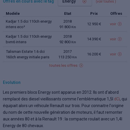
Offres en cours avec le tag
Energy
(voir toutes
)
Modèle
Etat
Prix
Offres
Kadjar 1.5 dci 110ch energy
2018
12 950 €
voir
intens eco²
91 800
Km
Kadjar 1.5 dci 110ch energy
2018
14 390 €
voir
bvm6 intens
92 800
Km
Talisman Estate 1.6 dci
2017
16 200 €
voir
160ch energy initiale paris
113 250
Km
edc
toutes les offres
Evolution
Les premiers blocs Energy sont apparus en 2012. Ils ont d'abord
remplacé des diesel vieillissants comme l'emblématique 1,5l
dCi
, qui
équipait alors un véhicule Renault sur trois. Pour connaitre l'origine
du nom de cette nouvelle génération de moteurs, il faut remonter
aux années 80 et à la Renault 19 : la compacte roulait avec un 1,4l
Energy de 80 chevaux.