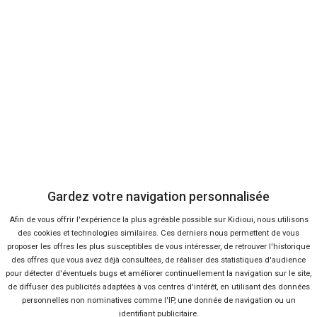
9 %
-17 %
Neuf
Ne
TOYOTA
DACI
Yaris Cross
Du
Gardez votre navigation personnalisée
Afin de vous offrir l'expérience la plus agréable possible sur Kidioui, nous utilisons
38 offres
des cookies et technologies similaires. Ces derniers nous permettent de vous
proposer les offres les plus susceptibles de vous intéresser, de retrouver l'historique
des offres que vous avez déjà consultées, de réaliser des statistiques d'audience
pour détecter d'éventuels bugs et améliorer continuellement la navigation sur le site,
de diffuser des publicités adaptées à vos centres d'intérêt, en utilisant des données
personnelles non nominatives comme l'IP, une donnée de navigation ou un
identifiant publicitaire.