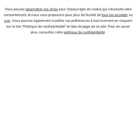
Vous pouvez
paramétrer vos choix
pour chaque type de cookie qui nécessite votre
Vendeur professionel
consentement, et nous vous proposons pour plus de facilité de
tous les accepter
ou
non
. Vous pourrez également modifier vos préférences à tout moment en cliquant
Devenir vendeur partenaire
sur le lien "Politique de confidentialité" en bas de page de ce site. Pour en savoir
plus, consultez notre
politique de confidentialité
.
Se connecter
À propos
Qui sommes-nous ?
FAQ
Nous contacter
Presse