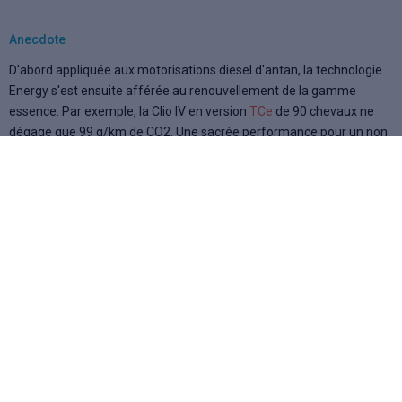
Anecdote
D'abord appliquée aux motorisations diesel d'antan, la technologie
Energy s'est ensuite afférée au renouvellement de la gamme
essence. Par exemple, la Clio IV en version
TCe
de 90 chevaux ne
dégage que 99 g/km de CO2. Une sacrée performance pour un non
diesel !
Info connexe
Plus les mesures écologiques comme les moteurs Energy sont
instaurées en amont par les constructeurs, plus il leur est facile
d'appréhender les futures normes
Euro
.