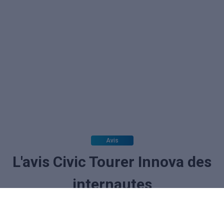
Avis
L'avis Civic Tourer Innova des
internautes
La note des internautes :