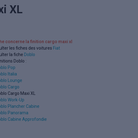
xi XL
che concerne la finition cargo maxi xl
lter les fiches des voitures
Fiat
lter la fiche
Doblo
initions Doblo :
oblo Pop
blo Italia
oblo Lounge
blo Cargo
blo Cargo Maxi XL
oblo Work-Up
blo Plancher Cabine
oblo Panorama
blo Cabine Approfondie