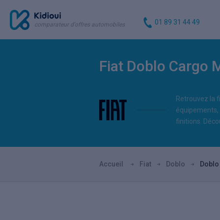
01 89 31 44 49
comparateur d'offres automobiles
Fiat Doblo Cargo 
Retrouvez la fi
équipements, i
finitions. Dé
Accueil
Fiat
Doblo
Doblo