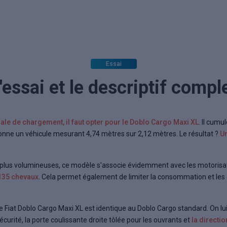
Essai
'essai et le descriptif compl
le de chargement, il faut opter pour le Doblo Cargo Maxi XL
. Il cumu
donne un véhicule mesurant 4,74 mètres sur 2,12 mètres. Le résultat ?
Un
 plus volumineuses, ce modèle s'associe évidemment avec les motorisatio
 135 chevaux
. Cela permet également de limiter la consommation et les
e Fiat Doblo Cargo Maxi XL est identique au Doblo Cargo standard. On lu
curité, la porte coulissante droite tôlée pour les ouvrants et
la directi