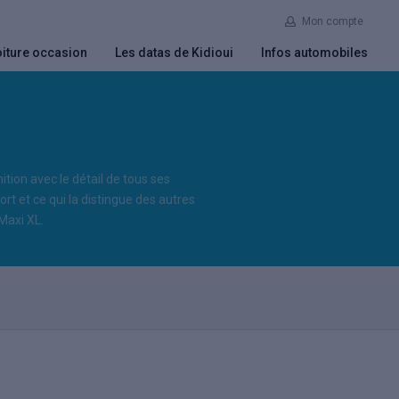
Mon compte
iture occasion
Les datas de Kidioui
Infos automobiles
nition avec le détail de tous ses
rt et ce qui la distingue des autres
Maxi XL.