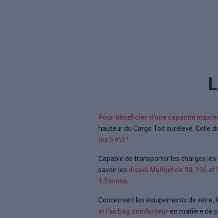
L
Pour bénéficier d'une capacité maxima
hauteur du Cargo Toit surélevé. Celle 
les 5 m3 !
Capable de transporter les charges les
savoir les
diesel Multijet de 90, 105 et
1,5 tonne
.
Concernant les équipements de série, l
et l'airbag conducteur
en matière de sé