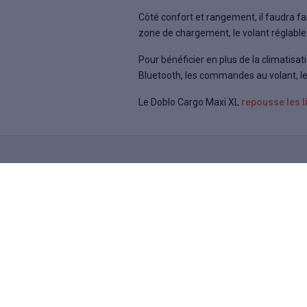
Côté confort et rangement, il faudra fai
zone de chargement, le volant réglable
Pour bénéficier en plus de la climatisat
Bluetooth, les commandes au volant, le r
Le Doblo Cargo Maxi XL
repousse les li