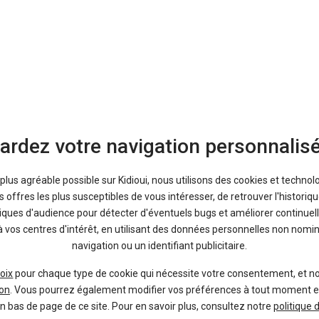
ma note :
Donnez votre avis :
ardez votre navigation personnalis
a plus agréable possible sur Kidioui, nous utilisons des cookies et technol
offres les plus susceptibles de vous intéresser, de retrouver l'histori
tiques d'audience pour détecter d'éventuels bugs et améliorer continuell
à vos centres d'intérêt, en utilisant des données personnelles non nom
navigation ou un identifiant publicitaire.
oix
pour chaque type de cookie qui nécessite votre consentement, et n
on
. Vous pourrez également modifier vos préférences à tout moment en c
Bon plans
en bas de page de ce site. Pour en savoir plus, consultez notre
politique 