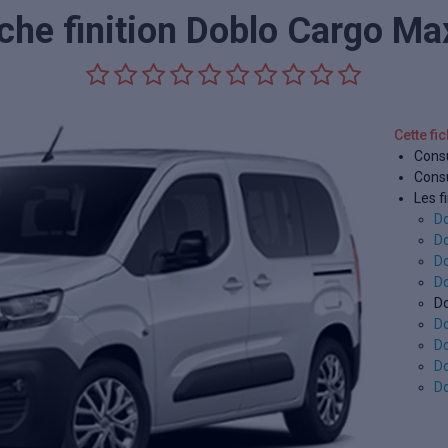
iche finition Doblo Cargo Ma
Cette fi
Consu
Consu
Les f
D
Do
D
Do
Do
D
Do
D
Do