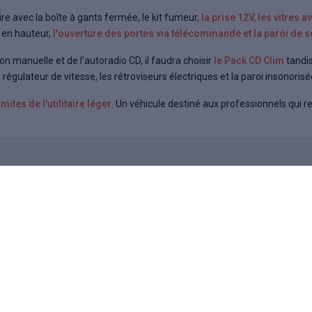
re avec la boîte à gants fermée, le kit fumeur,
la prise 12V, les vitres 
 en hauteur,
l'ouverture des portes via télécommande et la paroi de s
ion manuelle et de l'autoradio CD, il faudra choisir
le Pack CD Clim
tandis
égulateur de vitesse, les rétroviseurs électriques et la paroi insonorisé
mites de l'utilitaire léger
. Un véhicule destiné aux professionnels qui