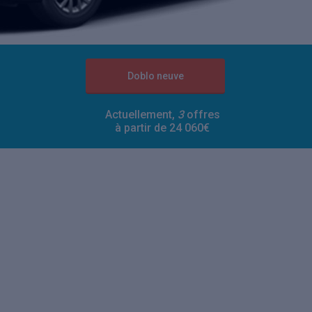
Doblo neuve
Actuellement,
3
offres
à partir de 24 060€