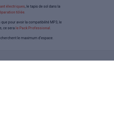
avant électriques
, le tapis de sol dans la
éparation tôlée
.
 que pour avoir la compatibilité MP3, le
e, ce sera
le Pack Professional
.
 recherchent le maximum d'espace.