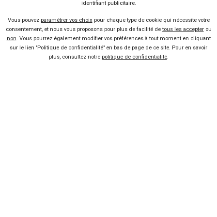
identifiant publicitaire.
de Tokyo
Lire la suite
23 Nov 2013
Vous pouvez
paramétrer vos choix
pour chaque type de cookie qui nécessite votre
Salon de Francfort : les
consentement, et nous vous proposons pour plus de facilité de
tous les accepter
ou
étrangères
non
. Vous pourrez également modifier vos préférences à tout moment en cliquant
sur le lien "Politique de confidentialité" en bas de page de ce site. Pour en savoir
Lire la suite
23 Sep 2013
plus, consultez notre
politique de confidentialité
.
Citroën Cactus, buzz ou réalité
?
Lire la suite
09 Sep 2013
La Renault Twingo 3 se précise
Lire la suite
18 Juin 2013
Vendeur professionel
Devenir vendeur partenaire