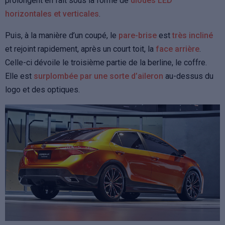
prolongent en fait sous la forme de
diodes LED
horizontales et verticales
.
Puis, à la manière d’un coupé, le
pare-brise
est
très incliné
et rejoint rapidement, après un court toit, la
face arrière
.
Celle-ci dévoile le troisième partie de la berline, le coffre.
Elle est
surplombée par une sorte d’aileron
au-dessus du
logo et des optiques.