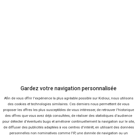
15 offres
Ça va aussi vous intéresser
Mitsubishi Outlander PHEV
Gardez votre navigation personnalisée
Concept-S
Afin de vous offrir l'expérience la plus agréable possible sur Kidioui, nous utilisons
Lire la suite
26 Sep 2014
des cookies et technologies similaires. Ces derniers nous permettent de vous
Citroën C1 Urban Ride,
proposer les offres les plus susceptibles de vous intéresser, de retrouver l'historique
déclinaison baroudeuse
des offres que vous avez déjà consultées, de réaliser des statistiques d'audience
Lire la suite
23 Sep 2014
pour détecter d'éventuels bugs et améliorer continuellement la navigation sur le site,
de diffuser des publicités adaptées à vos centres d'intérêt, en utilisant des données
Le Suzuki Crosshiker au salon
personnelles non nominatives comme l'IP, une donnée de navigation ou un