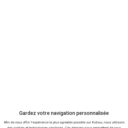
2 offres
Ça va aussi vous intéresser
Top 10 des SUV qu’on achète
avec le plus de remise
Lire la suite
22 Juin 2017
Volvo présente les V60 et S60
Edition
Gardez votre navigation personnalisée
Lire la suite
22 Mar 2016
Afin de vous offrir l'expérience la plus agréable possible sur Kidioui, nous utilisons
des cookies et technologies similaires. Ces derniers nous permettent de vous