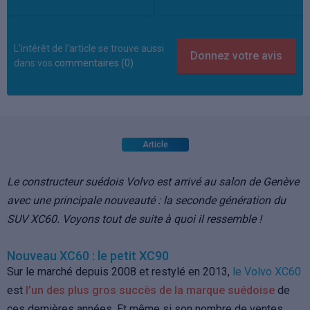
L'intérêt de l'article se trouve aussi
dans vos
commentaires (0)
Article
Le constructeur suédois Volvo est arrivé au salon de Genève
avec une principale nouveauté : la seconde génération du
SUV XC60. Voyons tout de suite à quoi il ressemble !
Nouveau XC60 : le petit XC90
Sur le marché depuis 2008 et restylé en 2013,
le Volvo XC60
est
l’un des plus gros succès de la marque suédoise
de
ces dernières années. Et même si son nombre de ventes