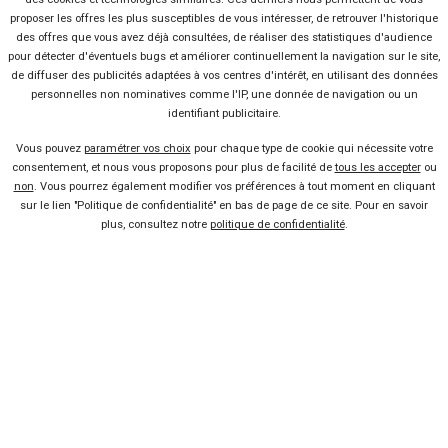
La Volvo V40 s’offre un
proposer les offres les plus susceptibles de vous intéresser, de retrouver l'historique
restylage
des offres que vous avez déjà consultées, de réaliser des statistiques d'audience
Lire la suite
29 Fév 2016
pour détecter d'éventuels bugs et améliorer continuellement la navigation sur le site,
Zoom sur le Ford Kuga restylé
de diffuser des publicités adaptées à vos centres d'intérêt, en utilisant des données
Lire la suite
24 Fév 2016
personnelles non nominatives comme l'IP, une donnée de navigation ou un
identifiant publicitaire.
Voici le break Volvo V90
Vous pouvez
paramétrer vos choix
pour chaque type de cookie qui nécessite votre
Lire la suite
19 Fév 2016
consentement, et nous vous proposons pour plus de facilité de
tous les accepter
ou
Volvo V70 et XC70 Signature
non
. Vous pourrez également modifier vos préférences à tout moment en cliquant
sur le lien "Politique de confidentialité" en bas de page de ce site. Pour en savoir
Edition
plus, consultez notre
politique de confidentialité
.
Lire la suite
30 Avr 2015
Vendeur professionel
Devenir vendeur partenaire
Se connecter