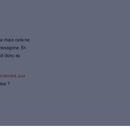
ue mais cela ne
 hexagone. En
ait donc au
airement aux
eur ?