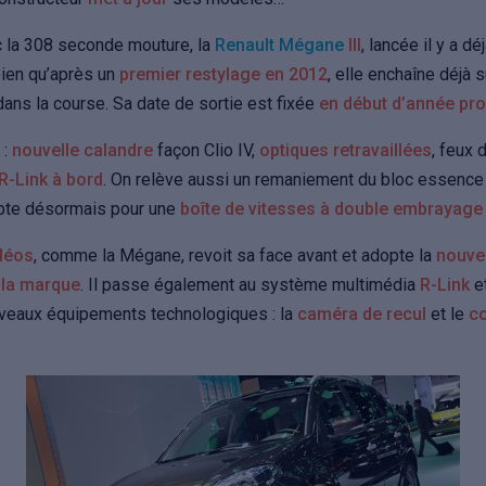
ec la 308 seconde mouture, la
Renault Mégane
III
, lancée il y a dé
i bien qu’après un
premier restylage en 2012
, elle enchaîne déjà 
 dans la course. Sa date de sortie est fixée
en début d’année pr
 :
nouvelle calandre
façon Clio IV,
optiques retravaillées
, feux 
R-Link à bord
. On relève aussi un remaniement du bloc essence
opte désormais pour une
boîte de vitesses à double embrayage
léos
, comme la Mégane, revoit sa face avant et adopte la
nouvel
 la marque
. Il passe également au système multimédia
R-Link
e
veaux équipements technologiques : la
caméra de recul
et le
co