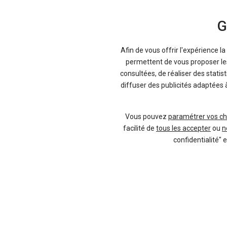
G
-18 %
-3
Neuf
Afin de vous offrir l'expérience l
MG
permettent de vous proposer les 
MG4
consultées, de réaliser des statis
diffuser des publicités adaptées 
Vous pouvez
paramétrer vos ch
facilité de
tous les accepter
ou
n
confidentialité" 
6 offres
20 offres