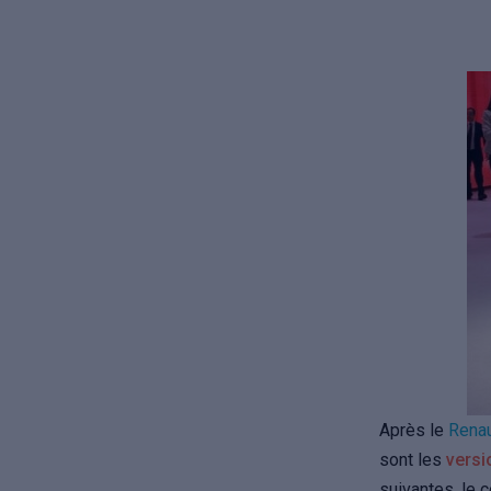
Après le
Renau
sont les
versi
suivantes, le 