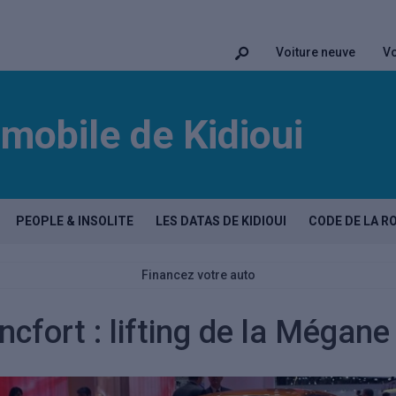
Voiture neuve
Vo
mobile de Kidioui
PEOPLE & INSOLITE
LES DATAS DE KIDIOUI
CODE DE LA R
Financez votre auto
ncfort : lifting de la Mégane