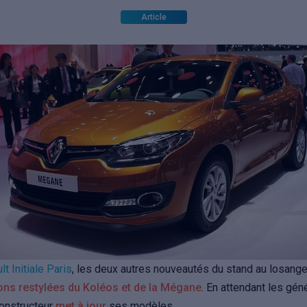
Article
lt Initiale Paris
, les deux autres nouveautés du stand au losange
ons restylées du Koléos et de la Mégane
. En attendant les gén
constructeur
met à jour
ses modèles…