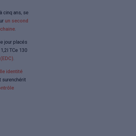
jà cinq ans, se
sur
un second
ochaine
.
de jour placés
 1,2l TCe 130
 (EDC)
.
le identité
t surenchérit
ntrôle