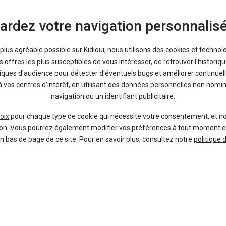
Bons plans
ardez votre navigation personnalis
9 %
-17 %
Neuf
Ne
a plus agréable possible sur Kidioui, nous utilisons des cookies et technol
TOYOTA
DACI
offres les plus susceptibles de vous intéresser, de retrouver l'histori
Yaris Cross
Du
tiques d'audience pour détecter d'éventuels bugs et améliorer continuell
à vos centres d'intérêt, en utilisant des données personnelles non nom
navigation ou un identifiant publicitaire.
oix
pour chaque type de cookie qui nécessite votre consentement, et n
on
. Vous pourrez également modifier vos préférences à tout moment en c
en bas de page de ce site. Pour en savoir plus, consultez notre
politique 
39 offres