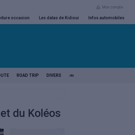
Mon compte
iture occasion
Les datas de Kidioui
Infos automobiles
OUTE
ROAD TRIP
DIVERS
 et du Koléos