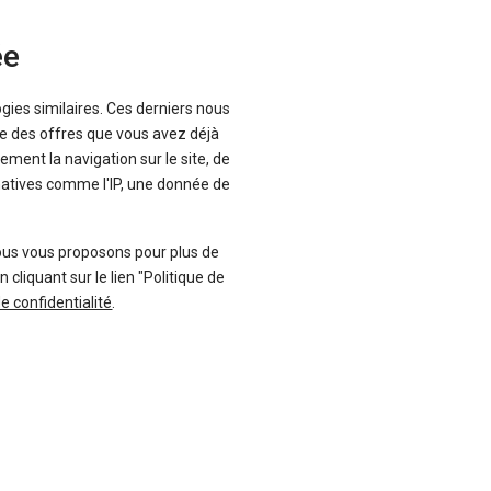
ée
-11 %
uf
Neuf
ogies similaires. Ces derniers nous
A
CITROËN
que des offres que vous avez déjà
ster
C3 Aircross
ement la navigation sur le site, de
inatives comme l'IP, une donnée de
ous vous proposons pour plus de
liquant sur le lien "Politique de
de confidentialité
.
136 offres
68 offres