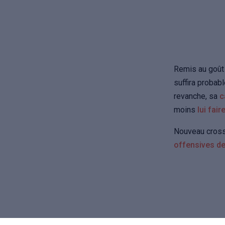
Remis au goût 
suffira probab
revanche, sa
c
moins
lui fair
Nouveau cross
offensives d