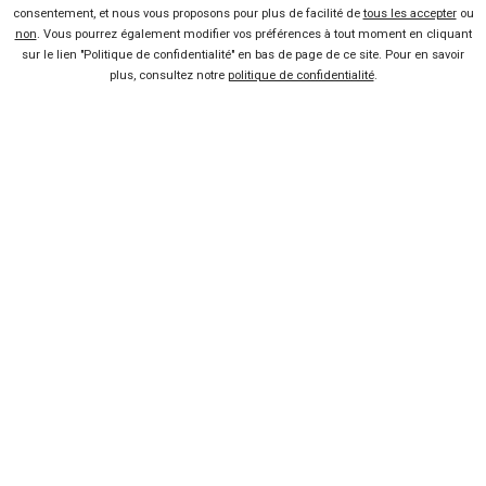
500 €
consentement, et nous vous proposons pour plus de facilité de
tous les accepter
ou
Lire la suite
18 Mar 2013
non
. Vous pourrez également modifier vos préférences à tout moment en cliquant
Le Renault Captur s’expose au
sur le lien "Politique de confidentialité" en bas de page de ce site. Pour en savoir
grand jour
plus, consultez notre
politique de confidentialité
.
Lire la suite
07 Mar 2013
Voici le Renault Captur !
Lire la suite
14 Jan 2013
Renault Captur : capturé en vrai
dès demain
Lire la suite
10 Jan 2013
Deux concepts Renault à
Genève
Lire la suite
18 Déc 2012
Vendeur professionel