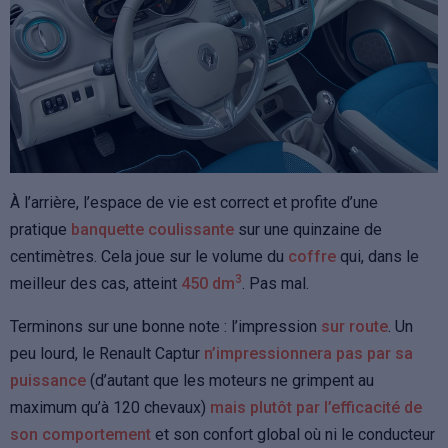
À l’arrière, l’espace de vie est correct et profite d’une
pratique
banquette coulissante
sur une quinzaine de
centimètres. Cela joue sur le volume du
coffre
qui, dans le
3
meilleur des cas, atteint
450 dm
. Pas mal.
Terminons sur une bonne note : l’impression
sur route
. Un
peu lourd, le Renault Captur
n’impressionnera pas par sa
puissance
(d’autant que les moteurs ne grimpent au
maximum qu’à 120 chevaux)
mais plutôt par l’efficacité de
son comportement
et son confort global où ni le conducteur