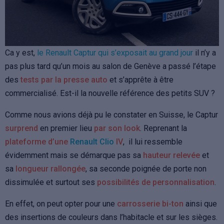
Ca y est,
le Renault Captur qui s’exposait au grand jour
il n’y a
pas plus tard qu’un mois au salon de Genève a passé l’étape
des
tests par la presse auto
et s’apprête à être
commercialisé. Est-il la nouvelle référence des petits SUV ?
Comme nous avions déjà pu le constater en Suisse, le Captur
surprend
en premier lieu
par son look
. Reprenant la
plateforme d’une
Renault Clio
IV
, il lui ressemble
évidemment mais se démarque pas sa
hauteur relevée
et
sa
longueur rallongée
, sa seconde poignée de porte non
dissimulée et surtout ses
possibilités de personnalisation
.
En effet, on peut opter pour une
carrosserie bi-ton
ainsi que
des insertions de couleurs dans l’habitacle et sur les sièges.