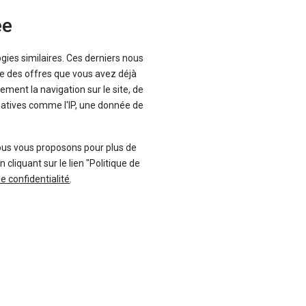
ée
Envoyer cet avis
ogies similaires. Ces derniers nous
que des offres que vous avez déjà
ement la navigation sur le site, de
inatives comme l'IP, une donnée de
ous vous proposons pour plus de
liquant sur le lien "Politique de
de confidentialité
.
-28 %
uf
Neuf
AUDI
Q3