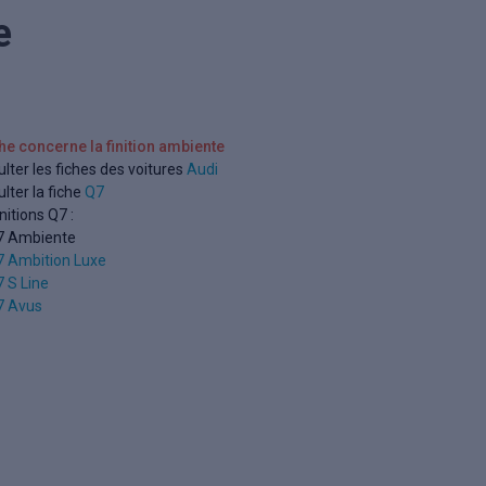
e
che concerne la finition ambiente
lter les fiches des voitures
Audi
lter la fiche
Q7
nitions Q7 :
7 Ambiente
 Ambition Luxe
 S Line
7 Avus