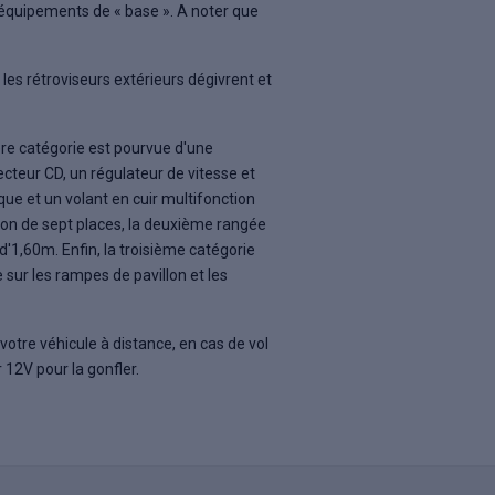
it équipements de « base ». A noter que
es rétroviseurs extérieurs dégivrent et
re catégorie est pourvue d'une
ecteur CD, un régulateur de vitesse et
ue et un volant en cuir multifonction
tion de sept places, la deuxième rangée
d'1,60m. Enfin, la troisième catégorie
 sur les rampes de pavillon et les
r votre véhicule à distance, en cas de vol
12V pour la gonfler.