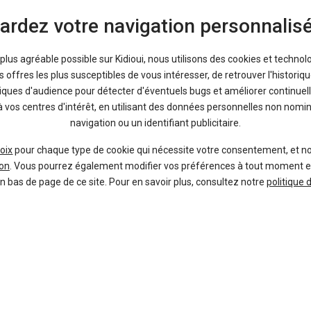
ardez votre navigation personnalis
a plus agréable possible sur Kidioui, nous utilisons des cookies et technol
offres les plus susceptibles de vous intéresser, de retrouver l'histori
tiques d'audience pour détecter d'éventuels bugs et améliorer continuell
à vos centres d'intérêt, en utilisant des données personnelles non nom
navigation ou un identifiant publicitaire.
Bon plans
oix
pour chaque type de cookie qui nécessite votre consentement, et n
En ce moment sur Kidioui
on
. Vous pourrez également modifier vos préférences à tout moment en c
en bas de page de ce site. Pour en savoir plus, consultez notre
politique 
8 %
-29 %
Neuf
Ne
AUDI
AUDI
A3 Sportback
Q2