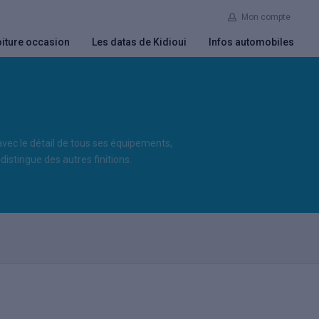
Mon compte
iture occasion
Les datas de Kidioui
Infos automobiles
 avec le détail de tous ses équipements,
distingue des autres finitions.