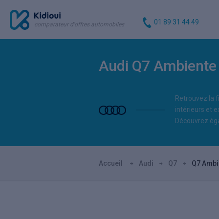
01 89 31 44 49
comparateur d'offres automobiles
Audi Q7 Ambiente
Retrouvez la f
intérieurs et e
Découvrez éga
Accueil
Audi
Q7
Q7 Ambi