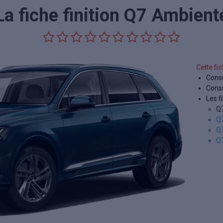
La fiche finition Q7 Ambient
Cette fi
Consu
Consu
Les fi
Q
Q7
Q7
Q