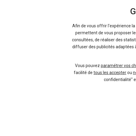
G
Afin de vous offrir l'expérience l
permettent de vous proposer les 
consultées, de réaliser des statis
diffuser des publicités adaptées 
Vous pouvez
paramétrer vos ch
facilité de
tous les accepter
ou
n
confidentialité" 
-23 %
-2
Neuf
AUDI
tback
A3