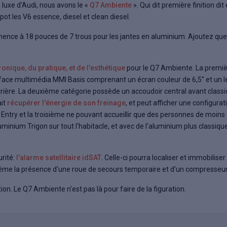
 luxe d'Audi, nous avons le «
Q7 Ambiente
». Qui dit première finition d
ot les V6 essence, diesel et clean diesel.
mence à 18 pouces de 7 trous pour les jantes en aluminium. Ajoutez que l
tronique, du pratique, et de l'esthétique
pour le Q7 Ambiente. La premiè
terface multimédia MMI Basis comprenant un écran couleur de 6,5'' et un l
ière. La deuxième catégorie possède un accoudoir central avant classiq
ait
récupérer l'énergie de son freinage
, et peut afficher une configura
 Entry et la troisième ne pouvant accueillir que des personnes de moins 
minium Trigon sur tout l'habitacle, et avec de l'aluminium plus classique
rité:
l'alarme satellitaire idSAT
. Celle-ci pourra localiser et immobilise
ême la présence d'une roue de secours temporaire et d'un compresseur 
ion. Le Q7 Ambiente n'est pas là pour faire de la figuration.