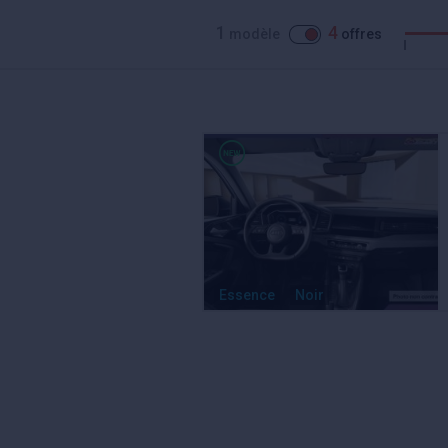
1
4
modèle
offres
Essence
Noir