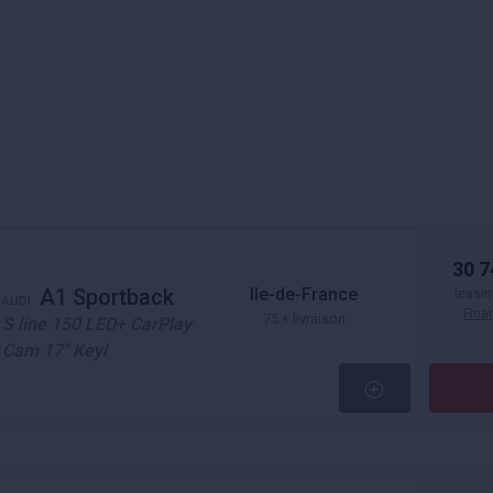
30 7
Ile-de-France
A1 Sportback
leasin
AUDI
Fin
75 + livraison
S line 150 LED+ CarPlay
Cam 17" Keyl