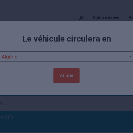
Voiture neuve
Vo
Le véhicule circulera en
tback neuves remisées
 de Audi
A1 Sportback
neuve moins chère, jusqu'à -22,87% de remise. Is
ack pas cher démarrent à 30 600€. Profitez aussi de 82
autos Audi neuv
Valider
Neuf
(tout effacer)
ort (HT)