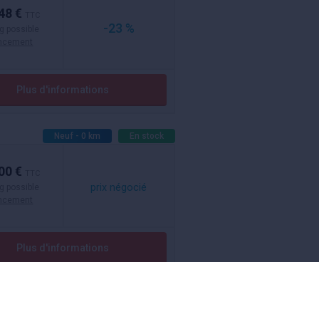
48 €
TTC
-23 %
g possible
ancement
Plus d'informations
Neuf - 0 km
En stock
00 €
TTC
prix négocié
g possible
ancement
Plus d'informations
A voir aussi