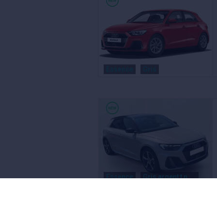
Essence
Gris
Essence
Gris argent t noir