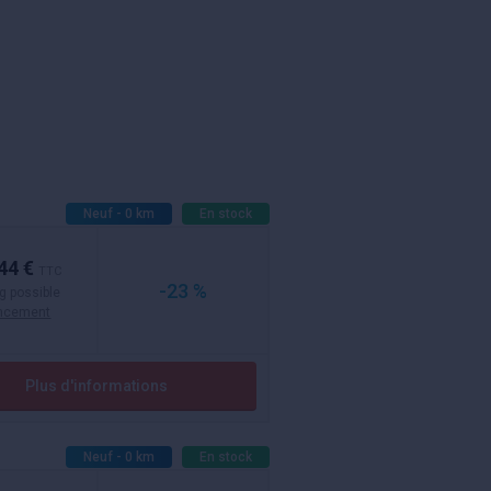
Neuf - 0 km
En stock
44 €
TTC
-23 %
g possible
ancement
Plus d'informations
Neuf - 0 km
En stock