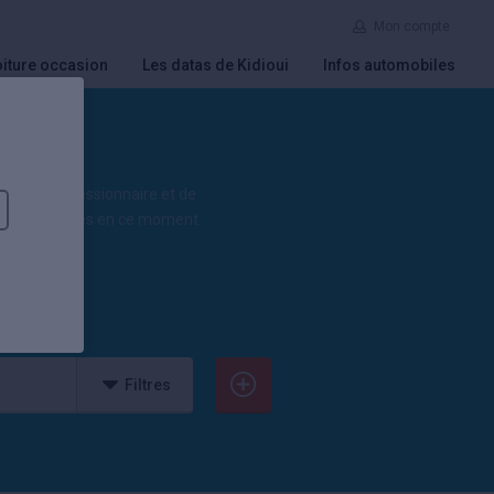
Mon compte
iture occasion
Les datas de Kidioui
Infos automobiles
sus de concessionnaire et de
es
disponibles en ce moment.
Filtres