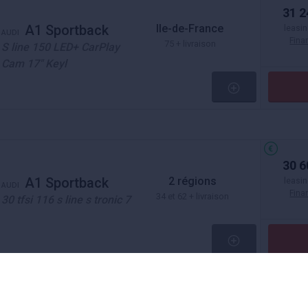
31 2
Ile-de-France
A1 Sportback
leasin
AUDI
Fin
75 + livraison
S line 150 LED+ CarPlay
Cam 17" Keyl
30 6
2 régions
A1 Sportback
leasin
AUDI
Fin
34 et 62 + livraison
30 tfsi 116 s line s tronic 7