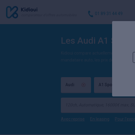
01 89 31 44 49
comparateur d'offres automobiles
Les Audi A1 Spor
Kidioui compare actuellement 4 offres
mandataire auto, les prix de A1 Sportb
Audi
A1 Sportback
Avec reprise
En leasing
Pour l'exp