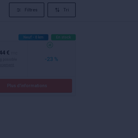
Filtres
Tri
Neuf - 0 km
En stock
44 €
TTC
-23 %
g possible
ancement
Plus d'informations