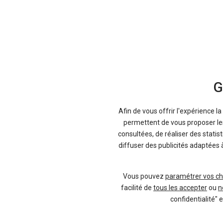
Fiche technique
Audi A1 Spo
G
Descriptif complet de l'auto, de ses fin
Afin de vous offrir l'expérience l
permettent de vous proposer les 
Consulter
consultées, de réaliser des statis
diffuser des publicités adaptées 
En 2010, pour remplacer sa petite A2, 
Vous pouvez
paramétrer vos ch
gamme. Cela a donné naissance à l'A1 S
facilité de
tous les accepter
ou
n
ce modèle s’est rapidement fait un no
confidentialité" 
Mini
. Tout aussi raffiné que l’extérieur
impression. Du côté de l’habitabilité, l