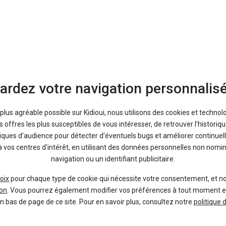
rtback
ardez votre navigation personnalis
itions, de ses avantages et ses inconvénients.
a plus agréable possible sur Kidioui, nous utilisons des cookies et technol
offres les plus susceptibles de vous intéresser, de retrouver l'histori
tiques d'audience pour détecter d'éventuels bugs et améliorer continuell
à vos centres d'intérêt, en utilisant des données personnelles non nom
navigation ou un identifiant publicitaire.
le constructeur allemand Audi a imaginé
une citadine élégante et uniqu
oix
pour chaque type de cookie qui nécessite votre consentement, et n
portback (version 5 portes). Avec ses lignes dynamiques et son format 
on
. Vous pourrez également modifier vos préférences à tout moment en c
m, si bien qu’aujourd’hui il domine le segment des citadines premiums
en bas de page de ce site. Pour en savoir plus, consultez notre
politique 
, l’habitacle est exemplaire : on ne fait pas mieux en termes de qualité de 
a voiture ne fait pas de miracle compte tenu de sa taille réduite (environ