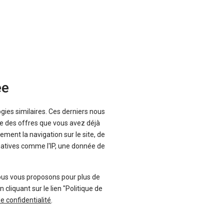
ée
ogies similaires. Ces derniers nous
que des offres que vous avez déjà
ement la navigation sur le site, de
inatives comme l'IP, une donnée de
e
, à l’image des autres modèles de la
ous vous proposons pour plus de
compact idéal pour les trajets urbains,
liquant sur le lien "Politique de
, principalement composé
des DS 3 et
de confidentialité
.
finition et l’ensemble fait forte
 4 mètres) mais on y loge à
quatre