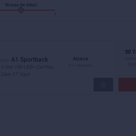
Niveau de détail
30 7
Alsace
A1 Sportback
leasin
AUDI
Fin
67 + livraison
S line 150 LED+ CarPlay
Cam 17" Keyl