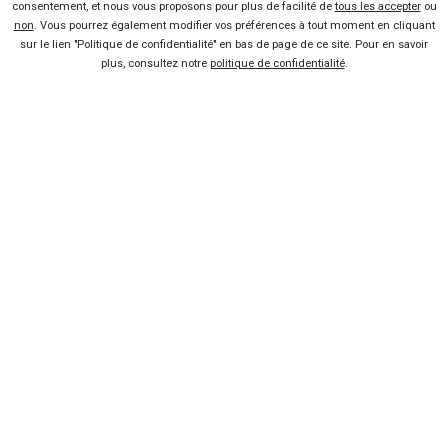
consentement, et nous vous proposons pour plus de facilité de
tous les accepter
ou
non
. Vous pourrez également modifier vos préférences à tout moment en cliquant
sur le lien "Politique de confidentialité" en bas de page de ce site. Pour en savoir
plus, consultez notre
politique de confidentialité
.
Vendeur professionel
Devenir vendeur partenaire
Se connecter
À propos
Qui sommes-nous ?
FAQ