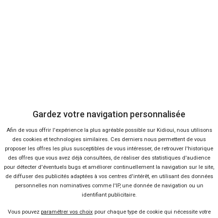
En ce moment sur Kidioui
8 %
-31 %
Neuf
Ne
AUDI
AUDI
A3 Sportback
Q3
Gardez votre navigation personnalisée
Afin de vous offrir l'expérience la plus agréable possible sur Kidioui, nous utilisons
des cookies et technologies similaires. Ces derniers nous permettent de vous
proposer les offres les plus susceptibles de vous intéresser, de retrouver l'historique
des offres que vous avez déjà consultées, de réaliser des statistiques d'audience
pour détecter d'éventuels bugs et améliorer continuellement la navigation sur le site,
de diffuser des publicités adaptées à vos centres d'intérêt, en utilisant des données
personnelles non nominatives comme l'IP, une donnée de navigation ou un
identifiant publicitaire.
37 offres
Vous pouvez
paramétrer vos choix
pour chaque type de cookie qui nécessite votre