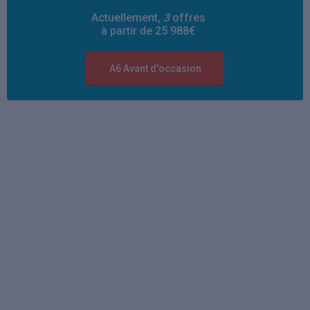
Actuellement,
3
offres
à partir de 25 988€
A6 Avant d'occasion