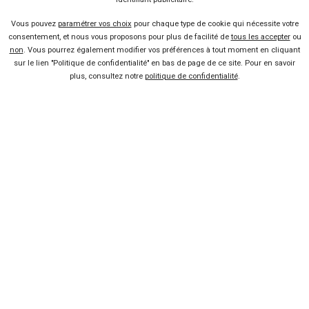
Vous pouvez
paramétrer vos choix
pour chaque type de cookie qui nécessite votre
38 offres
consentement, et nous vous proposons pour plus de facilité de
tous les accepter
ou
non
. Vous pourrez également modifier vos préférences à tout moment en cliquant
sur le lien "Politique de confidentialité" en bas de page de ce site. Pour en savoir
plus, consultez notre
politique de confidentialité
.
Vendeur professionel
Devenir vendeur partenaire
Se connecter
À propos
Qui sommes-nous ?