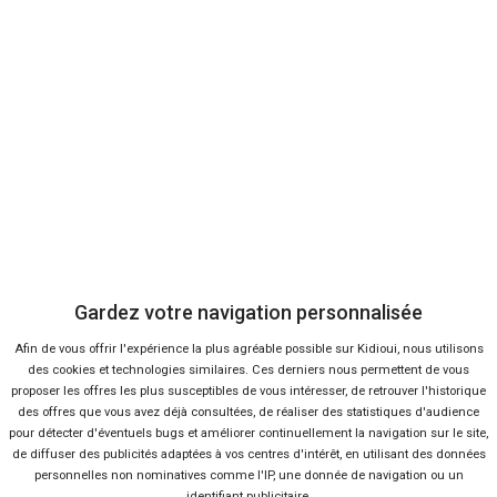
Bon plans
En ce moment sur Kidioui
8 %
-29 %
Neuf
Ne
AUDI
AUDI
A3 Sportback
Q2
Gardez votre navigation personnalisée
Afin de vous offrir l'expérience la plus agréable possible sur Kidioui, nous utilisons
des cookies et technologies similaires. Ces derniers nous permettent de vous
proposer les offres les plus susceptibles de vous intéresser, de retrouver l'historique
des offres que vous avez déjà consultées, de réaliser des statistiques d'audience
pour détecter d'éventuels bugs et améliorer continuellement la navigation sur le site,
de diffuser des publicités adaptées à vos centres d'intérêt, en utilisant des données
personnelles non nominatives comme l'IP, une donnée de navigation ou un
identifiant publicitaire.