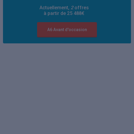
Actuellement,
2
offres
à partir de 25 488€
A6 Avant d'occasion