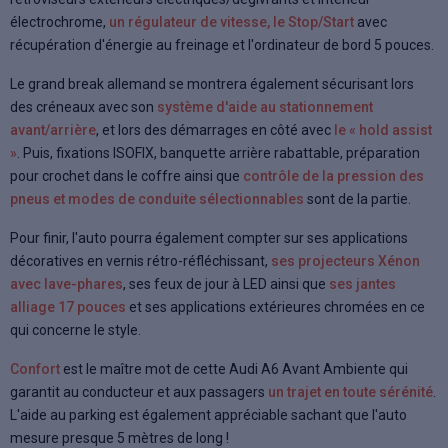
électrochrome,
un régulateur de vitesse, le Stop/Start
avec
récupération d'énergie au freinage et l'ordinateur de bord 5 pouces.
Le grand break allemand se montrera également sécurisant lors
des créneaux avec son
système d'aide au stationnement
avant/arrière
, et lors des démarrages en côté avec
le « hold assist
»
. Puis, fixations ISOFIX, banquette arrière rabattable, préparation
pour crochet dans le coffre ainsi que
contrôle de la pression des
pneus et modes de conduite sélectionnables
sont de la partie.
Pour finir, l'auto pourra également compter sur ses applications
décoratives en vernis rétro-réfléchissant,
ses projecteurs Xénon
avec lave-phares
, ses feux de jour à LED ainsi que
ses jantes
alliage 17 pouces
et ses applications extérieures chromées en ce
qui concerne le style.
Confort
est le maître mot de cette Audi A6 Avant Ambiente qui
garantit au conducteur et aux passagers
un trajet en toute sérénité
.
L'aide au parking est également appréciable sachant que l'auto
mesure presque 5 mètres de long !