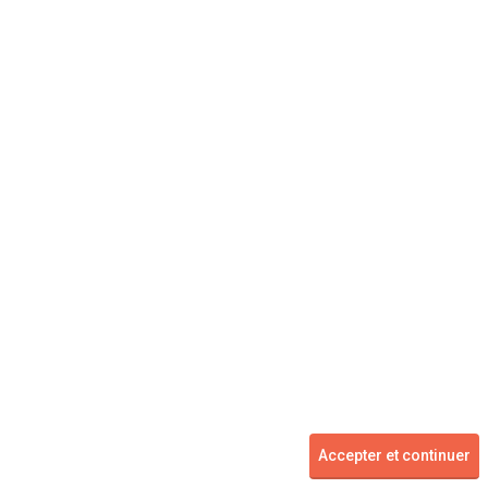
Concessionnaire
Vente voiture
Suivez-nous
Blog
Facebook
Twitter
2007 - 2026 ©
kidioui.fr
les meilleures offres automobiles des mandataires et concessionnaires -
Accepter et continuer
Tous droits réservés.