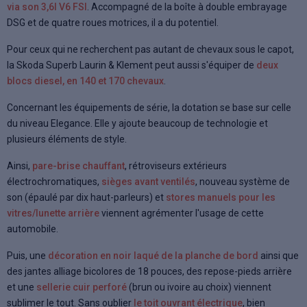
via son 3,6l V6 FSI
. Accompagné de la boîte à double embrayage
DSG et de quatre roues motrices, il a du potentiel.
Pour ceux qui ne recherchent pas autant de chevaux sous le capot,
la Skoda Superb Laurin & Klement peut aussi s'équiper de
deux
blocs diesel, en 140 et 170 chevaux
.
Concernant les équipements de série, la dotation se base sur celle
du niveau Elegance. Elle y ajoute beaucoup de technologie et
plusieurs éléments de style.
Ainsi,
pare-brise chauffant
, rétroviseurs extérieurs
électrochromatiques,
sièges avant ventilés
, nouveau système de
son (épaulé par dix haut-parleurs) et
stores manuels pour les
vitres/lunette arrière
viennent agrémenter l'usage de cette
automobile.
Puis, une
décoration en noir laqué de la planche de bord
ainsi que
des jantes alliage bicolores de 18 pouces, des repose-pieds arrière
et une
sellerie cuir perforé
(brun ou ivoire au choix) viennent
sublimer le tout. Sans oublier
le toit ouvrant électrique
, bien