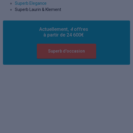
Superb Elegance
Superb Laurin & Klement
Actuellement,
4
offres
à partir de 24 600€
Superb d'occasion