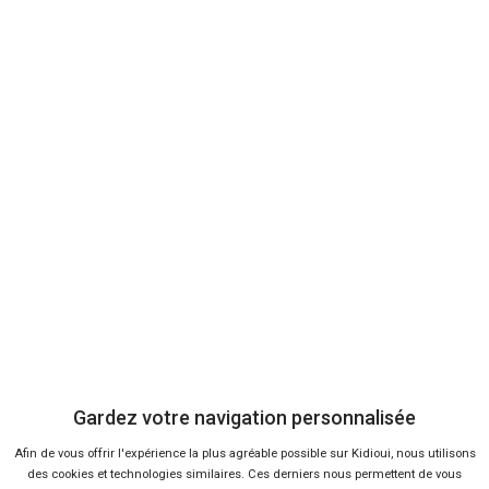
Envoyer cet avis
Bon plans
En ce moment sur Kidioui
3 %
-24 %
Neuf
Ne
SKODA
SKO
Kodiaq
Oc
Gardez votre navigation personnalisée
Afin de vous offrir l'expérience la plus agréable possible sur Kidioui, nous utilisons
des cookies et technologies similaires. Ces derniers nous permettent de vous