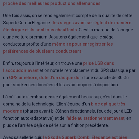
proche des meilleures productions allemandes
.
Une fois assis, on se rend également compte de la qualité de cette
Superb Combi Elegance :
les sièges avant se règlent de manière
électrique et ils sont tous chauffants
. C'est la marque de fabrique
d'une voiture premium. Ajoutons également que le siège
conducteur profite d'une
mémoire pour enregistrer les
préférences de plusieurs conducteurs
.
Enfin, toujours à l'intérieur, on trouve une
prise USB dans
l'accoudoir avant
et on note le remplacement du GPS classique par
un
GPS amélioré, doté d'un disque dur
d'une capacité de 30 Go
pour stocker ses données et les avoir toujours à disposition.
Là où l'auto s'embourgeoise également beaucoup, c'est dans le
domaine de la technologie. Elle s'équipe d'un
bloc optique très
moderne
(phares avant bi-Xénon directionnels, feux de jour à LED,
fonction auto-adaptative) et de
l'aide au stationnement avant
, en
plus de l'arrière déjà de série sur la finition précédente.
Avec sa sellerie cuir,
la Skoda Superb Combi Elegance est bien