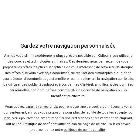
Nous contacter
Presse
Gardez votre navigation personnalisée
Conditions d'utilisation
Afin de vous offrir l'expérience la plus agréable possible sur Kidioui, nous utilisons
des cookies et technologies similaires. Ces derniers nous permettent de vous
Politique de confidentialité
proposer les offres les plus susceptibles de vous intéresser, de retrouver l'historique
des offres que vous avez déjà consultées, de réaliser des statistiques d'audience
pour détecter d'éventuels bugs et améliorer continuellement la navigation sur le site,
Liens utiles
de diffuser des publicités adaptées à vos centres d'intérêt, en utilisant des données
personnelles non nominatives comme l'IP, une donnée de navigation ou un
identifiant publicitaire.
Voiture pas chère
Vous pouvez
paramétrer vos choix
pour chaque type de cookie qui nécessite votre
consentement, et nous vous proposons pour plus de facilité de
tous les accepter
ou
Mandataire auto
non
. Vous pourrez également modifier vos préférences à tout moment en cliquant
sur le lien "Politique de confidentialité" en bas de page de ce site. Pour en savoir
plus, consultez notre
politique de confidentialité
.
Concessionnaire