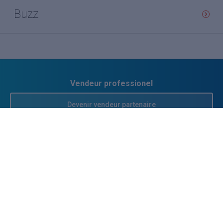
Buzz
Vendeur professionel
Devenir vendeur partenaire
Se connecter
À propos
Qui sommes-nous ?
FAQ