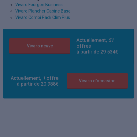
Vivaro Fourgon Business
Vivaro Plancher Cabine Base
Vivaro Combi Pack Clim Plus
Actuellement,
51
offres
Vivaro neuve
à partir de 29 534€
Actuellement,
1
offre
Vivaro d'occasion
à partir de 20 988€