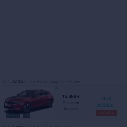
Astra
OPEL
L 1.2 Turbo 110 Enjoy LED GPS Cam
15 888 €
2023
Occasion
29 500
Km
En stock
+ d'infos
Essence
Noir