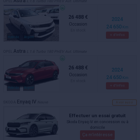
Astra
OPEL
L 1.6 Turbo 180 PHEV Aut. Ultimate
26 488 €
2024
Occasion
24 650
Km
En stock
+ d'infos
Hybride
Argent
Astra
OPEL
L 1.6 Turbo 180 PHEV Aut. Ultimate
26 488 €
2024
Occasion
24 650
Km
En stock
+ d'infos
Hybride
Argent
Enyaq IV
SKODA
Neuve
A voir aussi
Effectuer un essai gratuit
Skoda Enyaq iV en concession ou à
domicile
Ça m'intéresse