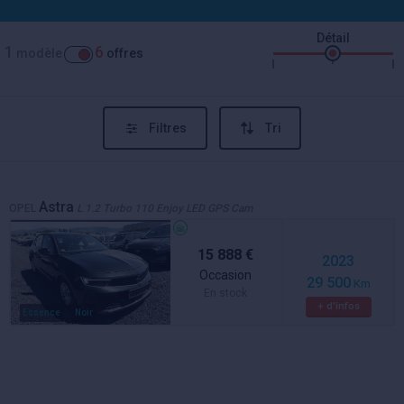
Détail
1
6
modèle
offres
Filtres
Tri
Astra
OPEL
L 1.2 Turbo 110 Enjoy LED GPS Cam
15 888 €
2023
Occasion
29 500
Km
En stock
+ d'infos
Essence
Noir