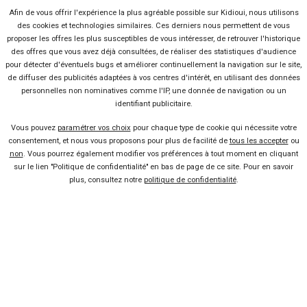
sur le bitume, l’Astra d’occasion offre un comportement à la fois
Afin de vous offrir l'expérience la plus agréable possible sur Kidioui, nous utilisons
agile et confortable, mêlant une direction précise, un bon maintien
des cookies et technologies similaires. Ces derniers nous permettent de vous
et une maniabilité aisée. Le tout propulsé par des motorisations peu
proposer les offres les plus susceptibles de vous intéresser, de retrouver l'historique
des offres que vous avez déjà consultées, de réaliser des statistiques d'audience
gourmandes en carburant que sont les 1.0/1.4 Turbo en essence et
pour détecter d'éventuels bugs et améliorer continuellement la navigation sur le site,
1.6l CDTI en diesel, compris
entre 95 et 160 chevaux
. Si vous n'êtes
de diffuser des publicités adaptées à vos centres d'intérêt, en utilisant des données
pas encore décidé entre le neuf et l'occasion, comparez facilement
personnelles non nominatives comme l'IP, une donnée de navigation ou un
tous les
prix astra
sur une seule page.
identifiant publicitaire.
Vous pouvez
paramétrer vos choix
pour chaque type de cookie qui nécessite votre
consentement, et nous vous proposons pour plus de facilité de
tous les accepter
ou
non
. Vous pourrez également modifier vos préférences à tout moment en cliquant
Vendeur professionel
sur le lien "Politique de confidentialité" en bas de page de ce site. Pour en savoir
plus, consultez notre
politique de confidentialité
.
Devenir vendeur partenaire
Se connecter
À propos