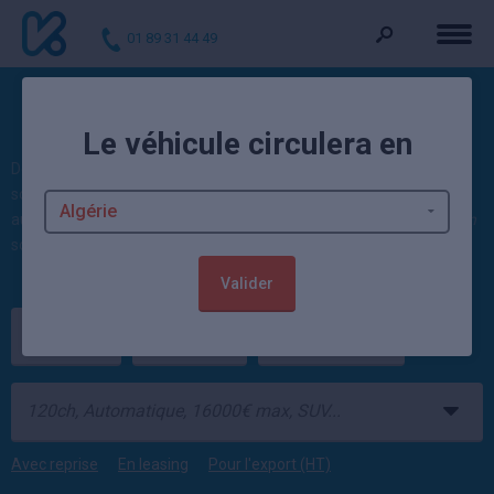
01 89 31 44 49
Voitures d'occasion Astra
Le véhicule circulera en
Découvrez nos offres : 6 Astra d'occasion actuellement. Ces autos
sont vendues contrôlées et garanties par un mandataire
automobile ou un concessionnaire Opel. 75 véhicules
Opel occasion
sont également disponibles.
Valider
Opel
Astra
Occasion
Avec reprise
En leasing
Pour l'export (HT)