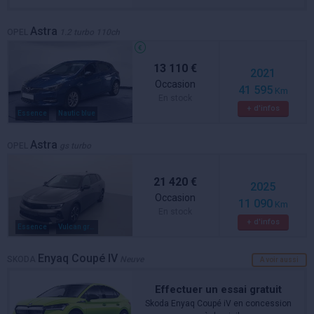
Astra
OPEL
1.2 turbo 110ch
13 110 €
2021
Occasion
41 595
Km
En stock
+ d'infos
Essence
Nautic blue
Astra
OPEL
gs turbo
21 420 €
2025
Occasion
11 090
Km
En stock
+ d'infos
Essence
Vulcan grey
Enyaq Coupé IV
SKODA
Neuve
A voir aussi
Effectuer un essai gratuit
Skoda Enyaq Coupé iV en concession