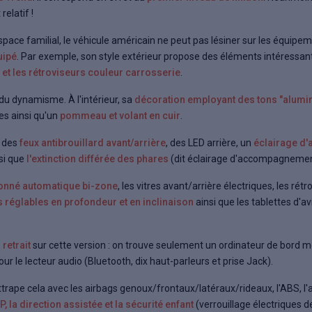
relatif !
pace familial, le véhicule américain ne peut pas lésiner sur les équipem
uipé
. Par exemple, son style extérieur propose des éléments intéress
s et les rétroviseurs couleur carrosserie
.
u dynamisme. À l'intérieur, sa
décoration employant des tons "alumi
s ainsi qu'un
pommeau et volant en cuir
.
e des
feux antibrouillard avant/arrière
, des LED arrière, un
éclairage d'
nsi que
l'extinction différée des phares
(dit éclairage d'accompagnemen
tionné automatique bi-zone
, les vitres avant/arrière électriques, les rét
es réglables en profondeur et en inclinaison
ainsi que les tablettes d'a
retrait
sur cette version : on trouve seulement un ordinateur de bord
 le lecteur audio (Bluetooth, dix haut-parleurs et prise Jack).
trape cela avec les airbags genoux/frontaux/latéraux/rideaux, l'ABS, l'a
P, la direction assistée et la sécurité enfant
(verrouillage électriques de