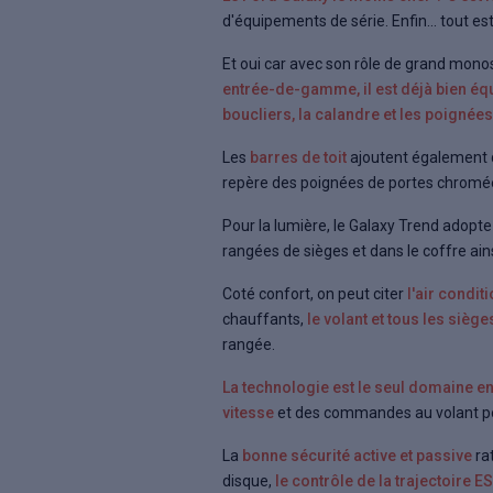
d'équipements de série. Enfin... tout est 
Et oui car avec son rôle de grand monos
entrée-de-gamme, il est déjà bien éq
boucliers, la calandre et les poignée
Les
barres de toit
ajoutent également d
repère des poignées de portes chromée
Pour la lumière, le Galaxy Trend adopt
rangées de sièges et dans le coffre ai
Coté confort, on peut citer
l'air condi
chauffants,
le volant et tous les sièg
rangée.
La technologie est le seul domaine en 
vitesse
et des commandes au volant pour
La
bonne sécurité active et passive
rat
disque,
le contrôle de la trajectoire ES