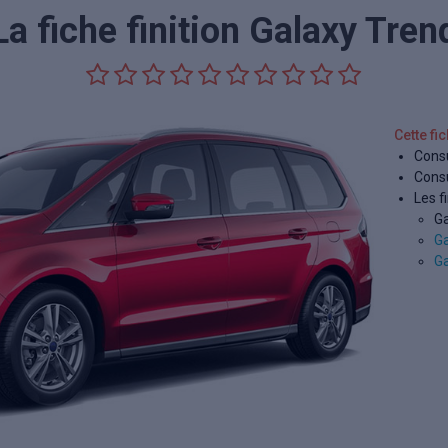
La fiche finition Galaxy Tren
Cette fi
Consu
Consu
Les f
Ga
Ga
Ga