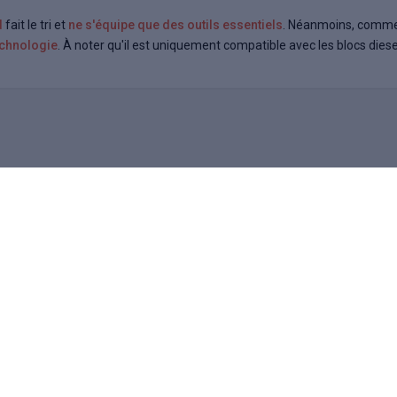
d
fait le tri et
ne s'équipe que des outils essentiels
. Néanmoins, comme 
echnologie
. À noter qu'il est uniquement compatible avec les blocs dies