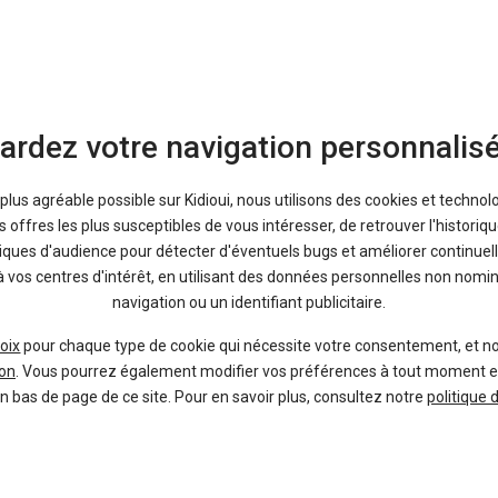
ardez votre navigation personnalis
a plus agréable possible sur Kidioui, nous utilisons des cookies et technol
offres les plus susceptibles de vous intéresser, de retrouver l'histori
tiques d'audience pour détecter d'éventuels bugs et améliorer continuell
à vos centres d'intérêt, en utilisant des données personnelles non nom
navigation ou un identifiant publicitaire.
oix
pour chaque type de cookie qui nécessite votre consentement, et n
Bon plans
on
. Vous pourrez également modifier vos préférences à tout moment en c
En ce moment sur Kidioui
en bas de page de ce site. Pour en savoir plus, consultez notre
politique 