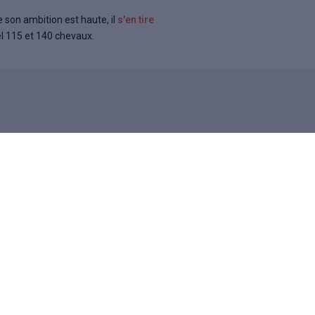
son ambition est haute, il
s'en tire
el 115 et 140 chevaux.