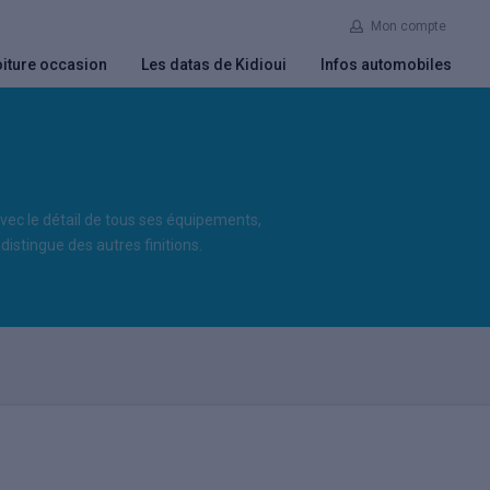
Mon compte
iture occasion
Les datas de Kidioui
Infos automobiles
 avec le détail de tous ses équipements,
distingue des autres finitions.