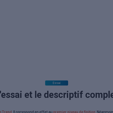
Essai
'essai et le descriptif compl
le Trend
. Il correspond en effet au
premier niveau de finition
. Néanmoins