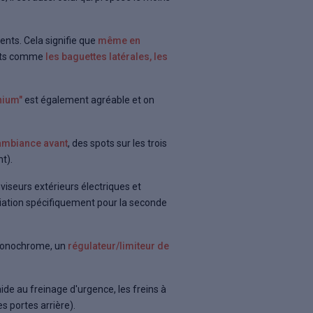
ents. Cela signifie que
même en
ants comme
les baguettes latérales, les
nium"
est également agréable et on
ambiance avant
, des spots sur les trois
t).
roviseurs extérieurs électriques et
viation spécifiquement pour la seconde
 monochrome, un
régulateur/limiteur de
ide au freinage d'urgence, les freins à
s portes arrière).