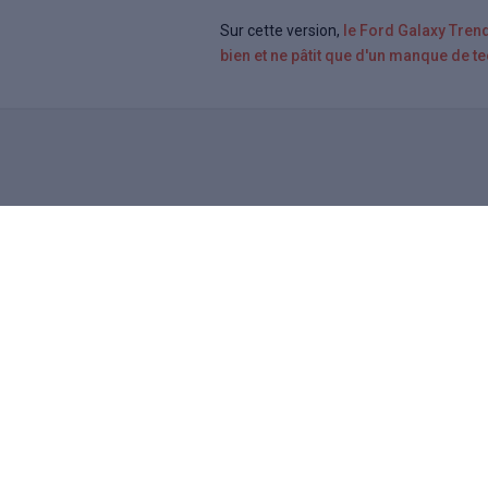
Sur cette version,
le Ford Galaxy Tren
bien et ne pâtit que d'un manque de t