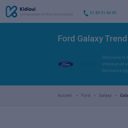
01 89 31 44 49
comparateur d'offres automobiles
Ford Galaxy Trend
Retrouvez la f
intérieurs et e
Découvrez éga
Accueil
Ford
Galaxy
Gal