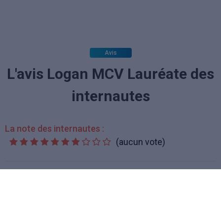
Avis
L'avis Logan MCV Lauréate des
internautes
La note des internautes :
(aucun vote)
segers
le 01/12/2011
ces deja ma 2daxia mcv 7 places la premieret une 70cv j etais deja
tres content vue le convort leprix la qualiteret le comfort mes la 2
que je viens d acheter il y a 15 jour ces le jour et la nuit finition