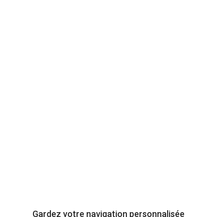
72 offres
Vendeur professionel
Devenir vendeur partenaire
Se connecter
À propos
Gardez votre navigation personnalisée