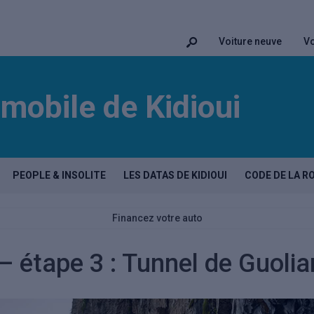
Voiture neuve
Vo
mobile de Kidioui
PEOPLE & INSOLITE
LES DATAS DE KIDIOUI
CODE DE LA R
Financez votre auto
 – étape 3 : Tunnel de Guolia