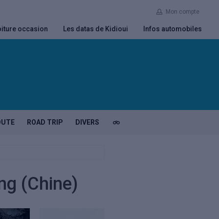
Mon compte
iture occasion
Les datas de Kidioui
Infos automobiles
OUTE
ROAD TRIP
DIVERS
ng (Chine)