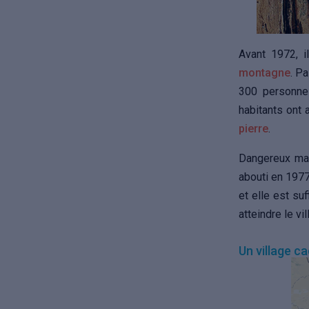
Avant 1972, i
montagne
. P
300 personne
habitants ont 
pierre
.
Dangereux mais
abouti en 1977
et elle est s
atteindre le vi
Un village c