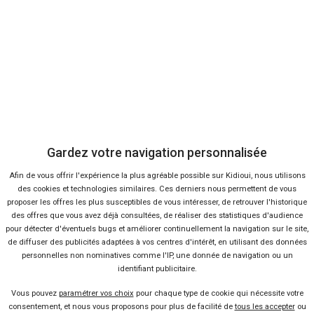
40 offres
Gardez votre navigation personnalisée
Ça va aussi vous intéresser
Afin de vous offrir l'expérience la plus agréable possible sur Kidioui, nous utilisons
des cookies et technologies similaires. Ces derniers nous permettent de vous
proposer les offres les plus susceptibles de vous intéresser, de retrouver l'historique
des offres que vous avez déjà consultées, de réaliser des statistiques d'audience
Zoom sur la nouvelle Porsche
pour détecter d'éventuels bugs et améliorer continuellement la navigation sur le site,
Panamera
de diffuser des publicités adaptées à vos centres d'intérêt, en utilisant des données
personnelles non nominatives comme l'IP, une donnée de navigation ou un
Lire la suite
30 Juin 2016
identifiant publicitaire.
Porsche 918 Spyder : une
hybride de 875ch
Vous pouvez
paramétrer vos choix
pour chaque type de cookie qui nécessite votre
Lire la suite
01 Avr 2013
consentement, et nous vous proposons pour plus de facilité de
tous les accepter
ou