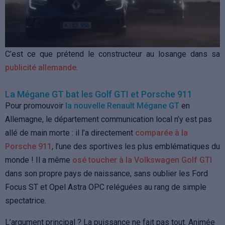
C’est ce que prétend le constructeur au losange dans sa
publicité allemande
.
La Mégane GT bat les Golf GTI et Porsche 911
Pour promouvoir
la nouvelle Renault Mégane GT
en
Allemagne, le département communication local n’y est pas
allé de main morte : il l’a directement
comparée à la
Porsche 911
, l’une des sportives les plus emblématiques du
monde ! Il a même
osé toucher à la Volkswagen Golf GTI
dans son propre pays de naissance, sans oublier les Ford
Focus ST et Opel Astra OPC reléguées au rang de simple
spectatrice.
L’argument principal ? La puissance ne fait pas tout. Animée