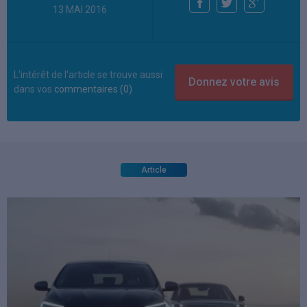
13 MAI 2016
L'intérêt de l'article se trouve aussi
dans vos
commentaires (0)
Article