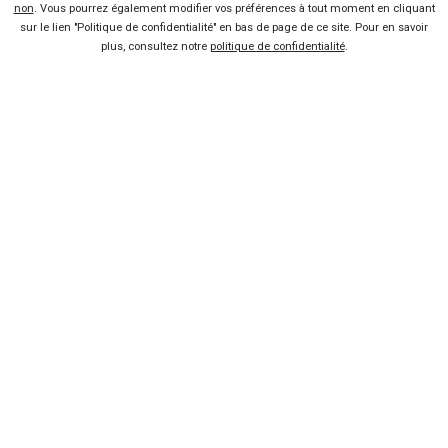
non
. Vous pourrez également modifier vos préférences à tout moment en cliquant
sur le lien "Politique de confidentialité" en bas de page de ce site. Pour en savoir
Envie de rouler en Porsche
plus, consultez notre
politique de confidentialité
.
Boxster ?
Lire la suite
08 Mar 2012
Porsche Panamera Hybrid : une
berline de luxe propre ?
Lire la suite
30 Août 2010
Vendeur professionel
Devenir vendeur partenaire
Se connecter
À propos