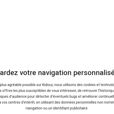
Bons plans
ardez votre navigation personnalis
9 %
-17 %
a plus agréable possible sur Kidioui, nous utilisons des cookies et technol
Neuf
Ne
offres les plus susceptibles de vous intéresser, de retrouver l'histori
TOYOTA
DACI
tiques d'audience pour détecter d'éventuels bugs et améliorer continuell
Yaris Cross
Du
à vos centres d'intérêt, en utilisant des données personnelles non nom
navigation ou un identifiant publicitaire.