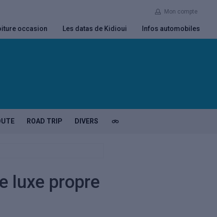
Mon compte
iture occasion
Les datas de Kidioui
Infos automobiles
OUTE
ROAD TRIP
DIVERS
e luxe propre