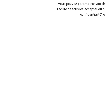
Vous pouvez
paramétrer vos ch
facilité de
tous les accepter
ou
n
confidentialité" 
6 offres
26 offres
Zoom sur 
Panamer