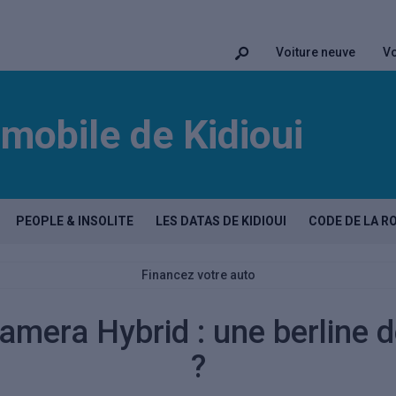
Voiture neuve
Vo
mobile de Kidioui
PEOPLE & INSOLITE
LES DATAS DE KIDIOUI
CODE DE LA R
Financez votre auto
mera Hybrid : une berline d
?