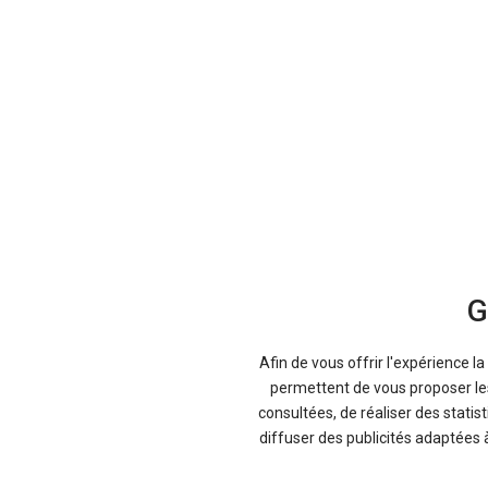
G
-27 %
-3
Afin de vous offrir l'expérience l
Neuf
permettent de vous proposer les 
MG
consultées, de réaliser des statis
MG4
diffuser des publicités adaptées 