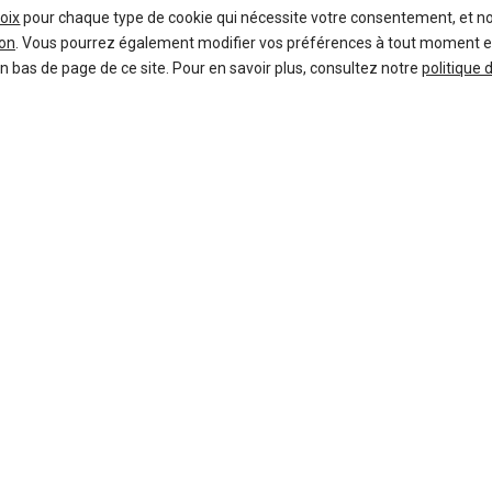
oix
pour chaque type de cookie qui nécessite votre consentement, et n
on
. Vous pourrez également modifier vos préférences à tout moment en c
en bas de page de ce site. Pour en savoir plus, consultez notre
politique 
39 offres
Ça va aussi vous intéresser
la nouvelle Porsche
Porsche 91
a
hybride de