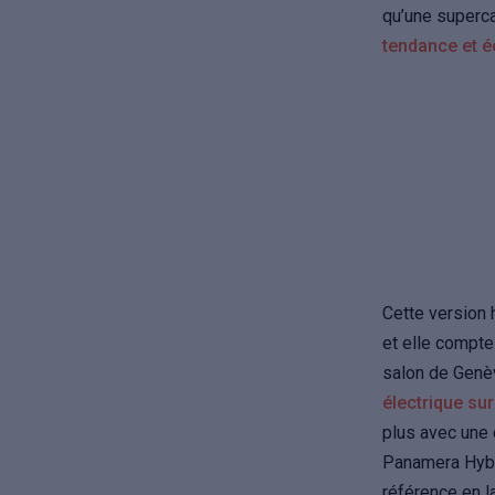
qu’une superca
tendance et é
Cette version
et elle compt
salon de Genè
électrique sur
plus avec un
Panamera Hybri
référence en l