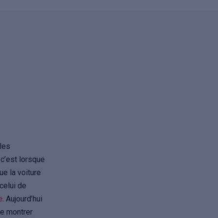
 les
 c’est lorsque
ue la voiture
celui de
e
. Aujourd’hui
de montrer