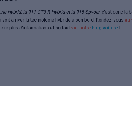
ne Hybrid, la 911 GT3 R Hybrid et la 918 Spyder
, c’est donc la 
 voit arriver la technologie hybride à son bord. Rendez-vous
au 
pour plus d’informations et surtout
sur notre
blog voiture
!