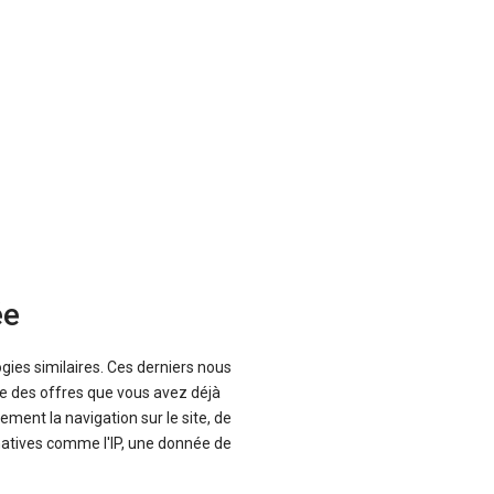
ée
-11 %
ogies similaires. Ces derniers nous
uf
Neuf
que des offres que vous avez déjà
A
TOYOTA
ement la navigation sur le site, de
ster
Yaris
inatives comme l'IP, une donnée de