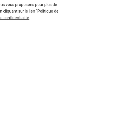
ous vous proposons pour plus de
liquant sur le lien "Politique de
de confidentialité
.
136 offres
19 offres
8 Spyder : une
 875ch