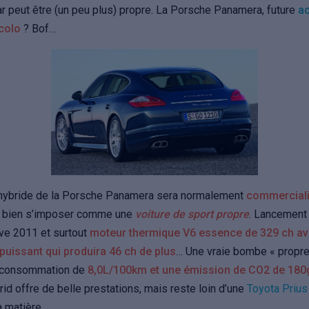
r peut être (un peu plus) propre. La Porsche Panamera, future
ac
colo
? Bof…
 hybride de la Porsche Panamera sera normalement
commerciali
e bien s’imposer comme une
voiture de sport propre
. Lancement 
ve 2011 et surtout
moteur thermique V6 essence de 329 ch av
puissant qui produira 46 ch de plus
… Une vraie bombe « propre
e consommation de
8,0L/100km et une émission de CO2 de 18
d offre de belle prestations, mais reste loin d’une
Toyota Prius
a matière.