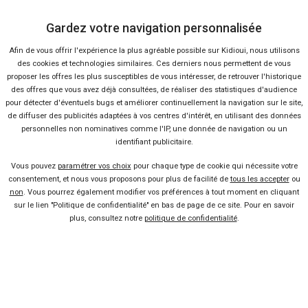
Micra
Gardez votre navigation personnalisée
Lire la suite
11 Oct 2016
Afin de vous offrir l'expérience la plus agréable possible sur Kidioui, nous utilisons
Un Nissan X-Trail restylé au
des cookies et technologies similaires. Ces derniers nous permettent de vous
Mondial de l’Auto ?
proposer les offres les plus susceptibles de vous intéresser, de retrouver l'historique
Lire la suite
20 Sep 2016
des offres que vous avez déjà consultées, de réaliser des statistiques d'audience
Nissan BladeGlider Concept : la
pour détecter d'éventuels bugs et améliorer continuellement la navigation sur le site,
de diffuser des publicités adaptées à vos centres d'intérêt, en utilisant des données
voiture des JO de Rio
personnelles non nominatives comme l'IP, une donnée de navigation ou un
Lire la suite
05 Août 2016
identifiant publicitaire.
Nissan Pulsar : les prix et les
Vous pouvez
paramétrer vos choix
pour chaque type de cookie qui nécessite votre
consentement, et nous vous proposons pour plus de facilité de
tous les accepter
ou
équipements
non
. Vous pourrez également modifier vos préférences à tout moment en cliquant
Lire la suite
21 Nov 2014
sur le lien "Politique de confidentialité" en bas de page de ce site. Pour en savoir
Version électrique pour le
plus, consultez notre
politique de confidentialité
.
Nissan NV200
Lire la suite
15 Mai 2014