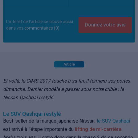
L'intérêt de l'article se trouve aussi
dans vos
commentaires (0)
Article
Et voilà, le GIMS 2017 touche à sa fin, il fermera ses portes
dimanche. Dernier modèle a passer sous notre crible : le
Nissan Qashqai restylé.
Le SUV Qashqai restylé
Best-seller de la marque japonaise Nissan,
le SUV Qashqai
est arrivé à l’étape importante du
lifting de mi-carrière
.
Après trois ans, il entre donc dans la phase 2 de sa seconde