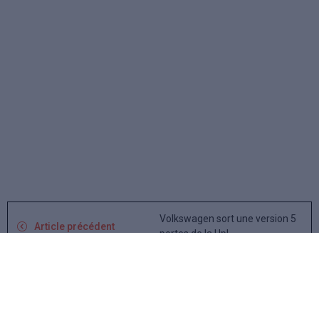
Volkswagen sort une version 5
Article précédent
portes de la Up!
Peugeot 1007, comportement
Article suivant
agréable et sécurité assurés