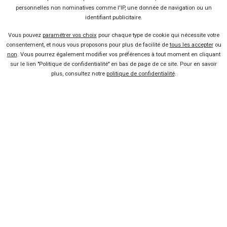
limité à 80 ?
personnelles non nominatives comme l'IP, une donnée de navigation ou un
Lire la suite
23 Jan 2014
identifiant publicitaire.
Marché septembre des
voitures neuves : +3,4%
Vous pouvez
paramétrer vos choix
pour chaque type de cookie qui nécessite votre
consentement, et nous vous proposons pour plus de facilité de
tous les accepter
ou
Lire la suite
05 Oct 2013
non
. Vous pourrez également modifier vos préférences à tout moment en cliquant
sur le lien "Politique de confidentialité" en bas de page de ce site. Pour en savoir
De 1993 à aujourd’hui, la
plus, consultez notre
politique de confidentialité
.
Twingo fait toujours parler
d’elle
Lire la suite
14 Août 2013
Le marché français repasse
dans le vert en juillet
Lire la suite
05 Août 2013
Vendeur professionel
Devenir vendeur partenaire