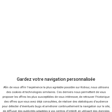
2 offres
Ça va aussi vous intéresser
La vente de voitures en
novembre
Gardez votre navigation personnalisée
Lire la suite
04 Déc 2014
Vente de voitures neuves en
Afin de vous offrir l'expérience la plus agréable possible sur Kidioui, nous utilisons
juillet
des cookies et technologies similaires. Ces derniers nous permettent de vous
Lire la suite
05 Août 2014
proposer les offres les plus susceptibles de vous intéresser, de retrouver l'historique
des offres que vous avez déjà consultées, de réaliser des statistiques d'audience
pour détecter d'éventuels bugs et améliorer continuellement la navigation sur le site,
Le réseau secondaire bientôt
de diffuser des publicités adaptées à vos centres d'intérêt, en utilisant des données