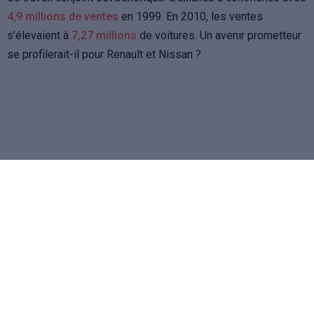
4,9 millions de ventes
en 1999. En 2010, les ventes
s’élevaient à
7,27 millions
de voitures. Un avenir prometteur
se profilerait-il pour Renault et Nissan ?