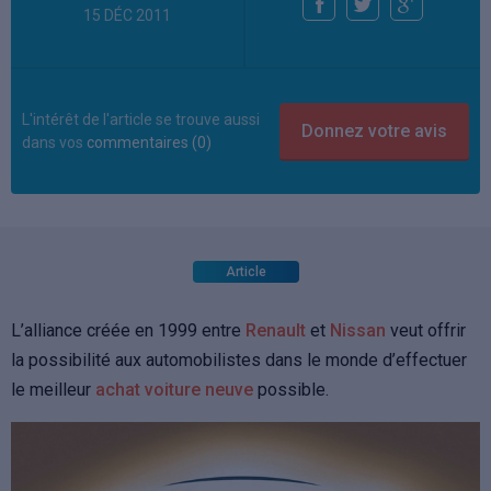
15 DÉC 2011
L'intérêt de l'article se trouve aussi
dans vos
commentaires (0)
Article
L’alliance créée en 1999 entre
Renault
et
Nissan
veut offrir
la possibilité aux automobilistes dans le monde d’effectuer
le meilleur
achat voiture neuve
possible.