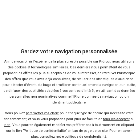
TOYOTA
DACI
Yaris Cross
Du
Gardez votre navigation personnalisée
Afin de vous offrir l'expérience la plus agréable possible sur Kidioui, nous utilisons
des cookies et technologies similaires. Ces derniers nous permettent de vous
proposer les offres les plus susceptibles de vous intéresser, de retrouver l'historique
des offres que vous avez déjà consultées, de réaliser des statistiques d'audience
pour détecter d'éventuels bugs et améliorer continuellement la navigation sur le site,
39 offres
de diffuser des publicités adaptées à vos centres d'intérêt, en utilisant des données
personnelles non nominatives comme l'IP, une donnée de navigation ou un
identifiant publicitaire.
Vous pouvez
paramétrer vos choix
pour chaque type de cookie qui nécessite votre
consentement, et nous vous proposons pour plus de facilité de
tous les accepter
ou
non
. Vous pourrez également modifier vos préférences à tout moment en cliquant
Ça va aussi vous intéresser
sur le lien "Politique de confidentialité" en bas de page de ce site. Pour en savoir
plus, consultez notre
politique de confidentialité
.