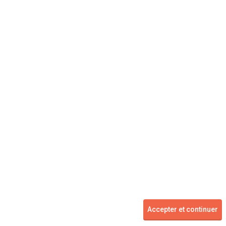
Concessionnaire
Vente voiture
Suivez-nous
Blog
Facebook
Twitter
2007 - 2026 ©
kidioui.fr
les meilleures offres automobiles des mandataires et concessionnaires -
Accepter et continuer
Tous droits réservés.