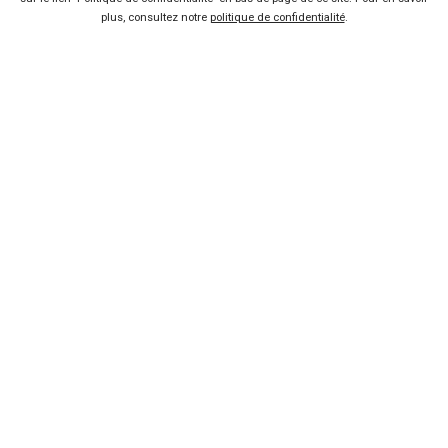
plus, consultez notre
politique de confidentialité
.
Se connecter
À propos
Qui sommes-nous ?
FAQ
Nous contacter
Presse
Conditions d'utilisation
Politique de confidentialité