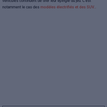
véhicules continuent de tirer leur épingle du jeu. C’est
notamment le cas des
modèles électrifiés et des SUV…