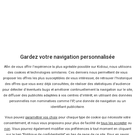
Yaris Cross
Du
Gardez votre navigation personnalisée
Afin de vous offrir l'expérience la plus agréable possible sur Kidioui, nous utilisons
39 offres
des cookies et technologies similaires. Ces derniers nous permettent de vous
proposer les offres les plus susceptibles de vous intéresser, de retrouver l'historique
des offres que vous avez déjà consultées, de réaliser des statistiques d'audience
pour détecter d'éventuels bugs et améliorer continuellement la navigation sur le site,
de diffuser des publicités adaptées à vos centres d'intérêt, en utilisant des données
personnelles non nominatives comme l'IP, une donnée de navigation ou un
identifiant publicitaire.
Vendeur professionel
Vous pouvez
paramétrer vos choix
pour chaque type de cookie qui nécessite votre
consentement, et nous vous proposons pour plus de facilité de
tous les accepter
ou
Devenir vendeur partenaire
non
. Vous pourrez également modifier vos préférences à tout moment en cliquant
sur le lien "Politique de confidentialité" en bas de page de ce site. Pour en savoir