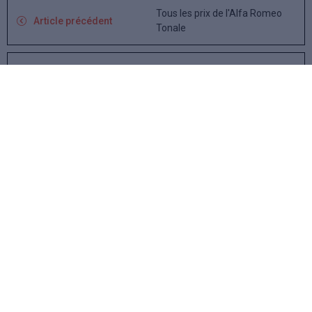
Tous les prix de l'Alfa Romeo
Article précédent
Tonale
Nouveau BMW X1 2022 : la
Article suivant
troisième génération est là !
Donnez votre avis :