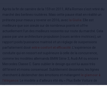
Après la fin de carrière de la 159 en 2011, Alfa Romeo s’est retiré du
marché des berlines routières. Mais cette pause était en réalité un
prétexte pour mieux y revenir en 2016, avec
la Giulia
. Elle est
meilleure que son aïeule sur de nombreux points et offre
actuellement l’un des meilleurs ressentis sur route du marché. Cela
passe par une architecture propulsion (roues arrière motrices), un
rapport poids/puissance maitrisé et un réglage de suspensions
parfaitement dosé
entre confort et efficacité
. L’expérience de
conduite qui en ressort est supérieure à celle de la concurrence,
comme les modèles allemands BMW Série 3, Audi A4 ou encore
Mercedes Classe C. Sans oublier le design qui est lui aussi très
différent et moins consensuel. Subtilement dessinées, les lignes
cherchent à déclencher des émotions et mélangent
le glamour à
l’élégance
. Le modèle a d’ailleurs été élu « Plus Belle Voiture de
l’Année » au moment de sa commercialisation en 2016. Aujourd’hui,
les ventes sont au beau fixe sur le marché du neuf et de
nombreuses Giulia d’occasion sont également écoulées
en
seconde main
. Les acheteurs s’orientent vers toutes sortes de