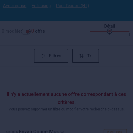
Avec reprise
En leasing
Pour l'export (HT)
Détail
0
0
modèle
offre
Filtres
Tri
Il n'y a actuellement aucune offre correspondant à ces
critères.
Vous pouvez supprimer un filtre ou modifier votre recherche ci-dessus.
Enyaq Coupé IV
SKODA
Neuve
A voir aussi