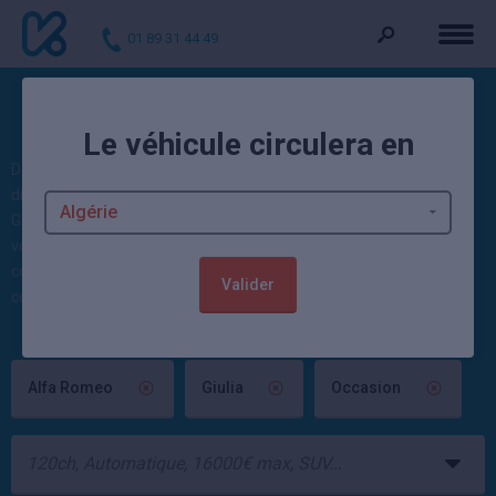
01 89 31 44 49
Voitures d'occasion Giulia
Le véhicule circulera en
Découvrez nos occasions : 0 Giulia d'occasion et 6 Alfa Romeo
disponibles actuellement. Kidioui propose des voitures Alfa Romeo
Giulia neuves et occasion moins cher : 1903 occasions et 5054
voitures neuves disponibles sur Kidioui ! Ces autos sont vendues
contrôlées et garanties par un mandataire automobile ou un
Valider
concessionnaire Alfa Romeo.
Alfa Romeo
Giulia
Occasion