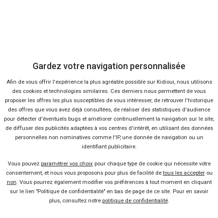
Devenir vendeur partenaire
Se connecter
Gardez votre navigation personnalisée
À propos
Afin de vous offrir l'expérience la plus agréable possible sur Kidioui, nous utilisons
des cookies et technologies similaires. Ces derniers nous permettent de vous
Qui sommes-nous ?
proposer les offres les plus susceptibles de vous intéresser, de retrouver l'historique
des offres que vous avez déjà consultées, de réaliser des statistiques d'audience
pour détecter d'éventuels bugs et améliorer continuellement la navigation sur le site,
FAQ
de diffuser des publicités adaptées à vos centres d'intérêt, en utilisant des données
personnelles non nominatives comme l'IP, une donnée de navigation ou un
identifiant publicitaire.
Nous contacter
Vous pouvez
paramétrer vos choix
pour chaque type de cookie qui nécessite votre
consentement, et nous vous proposons pour plus de facilité de
tous les accepter
ou
non
. Vous pourrez également modifier vos préférences à tout moment en cliquant
Presse
sur le lien "Politique de confidentialité" en bas de page de ce site. Pour en savoir
plus, consultez notre
politique de confidentialité
.
Conditions d'utilisation