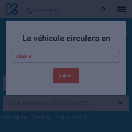
01 89 31 44 49
Toutes les offres et prix Volvo XC90
Le véhicule circulera en
Il n'y a actuellement aucune offre en ligne de XC90 neuve ou
d'occasion proposée par les concessions Volvo XC90 et
mandataires auto.
Valider
Volvo
XC90
Avec reprise
En leasing
Pour l'export (HT)