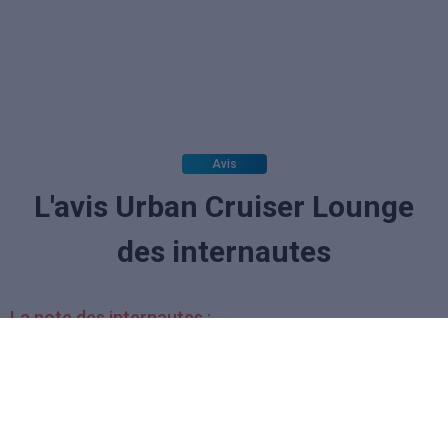
Avis
L'avis Urban Cruiser Lounge
des internautes
La note des internautes :
(aucun vote)
Soyez le premier à donner votre avis.