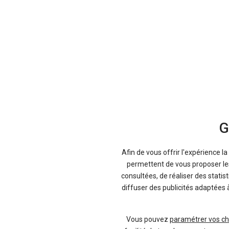
Fiches techniques
Toyota
Descriptifs complets des autos, de leurs
G
Consulter
Afin de vous offrir l'expérience l
permettent de vous proposer les 
consultées, de réaliser des statis
Cette recherche inclut des véhicules ne
diffuser des publicités adaptées 
Vous pouvez également jeter un oeil à 
Vous pouvez
paramétrer vos ch