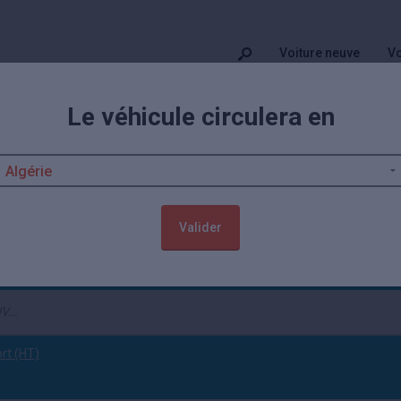
Voiture neuve
Vo
Le véhicule circulera en
t prix Toyota Proace City Verso El
igne de Proace City Verso Electric neuve ou d'occasion proposée par les
Valider
o Electric
(tout effacer)
ort (HT)