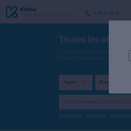
01 89 31 44 49
comparateur d'offres automobiles
Toutes les offres e
Il n'y a actuellement aucune offre en l
Electric et mandataires auto.
Toyota
Proace City Vers
Avec reprise
En leasing
Pour l'exp