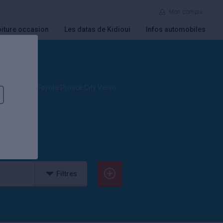
Mon compte
iture occasion
Les datas de Kidioui
Infos automobiles
ectric
 concessions Toyota Proace City Verso
Filtres