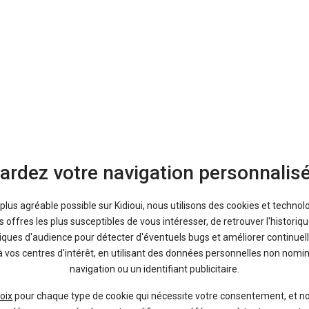
 finitions, de leurs avantages et de leurs inconvénients.
ardez votre navigation personnalis
a plus agréable possible sur Kidioui, nous utilisons des cookies et technol
offres les plus susceptibles de vous intéresser, de retrouver l'histori
tiques d'audience pour détecter d'éventuels bugs et améliorer continuell
ufs de mandataire Proace City Verso Electric et des occasions Proace Ci
à vos centres d'intérêt, en utilisant des données personnelles non nom
toutes les petites annonces de
concession Toyota
pour consulter les au
navigation ou un identifiant publicitaire.
oix
pour chaque type de cookie qui nécessite votre consentement, et n