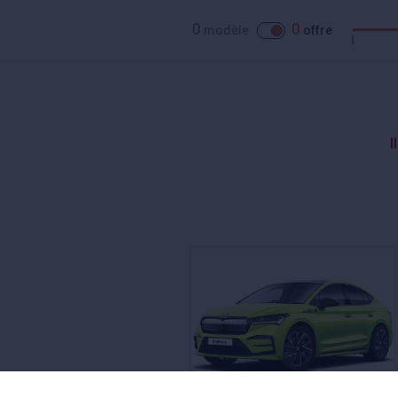
0
0
modèle
offre
I