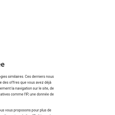
ée
ogies similaires. Ces derniers nous
que des offres que vous avez déjà
ement la navigation sur le site, de
ty Verso Electric de professionnels.
inatives comme l'IP, une donnée de
tres modèles du constructeur.
ous vous proposons pour plus de