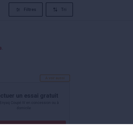
Filtres
Tri
s.
A voir aussi
ctuer un essai gratuit
Enyaq Coupé iV en concession ou à
domicile
Ça m'intéresse