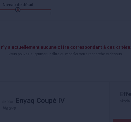
Niveau de détail
l n'y a actuellement aucune offre correspondant à ces critère
Vous pouvez supprimer un filtre ou modifier votre recherche ci-dessus.
Effe
Enyaq Coupé IV
Skoda 
SKODA
Neuve