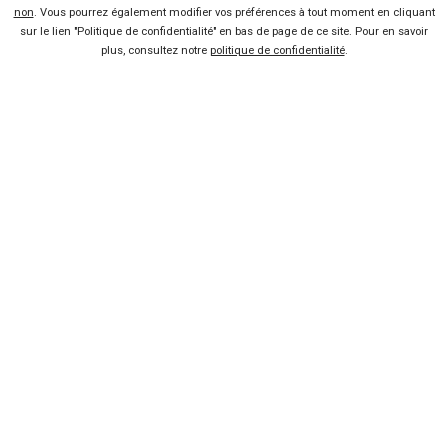
non
. Vous pourrez également modifier vos préférences à tout moment en cliquant
sur le lien "Politique de confidentialité" en bas de page de ce site. Pour en savoir
plus, consultez notre
politique de confidentialité
.
Vendeur professionel
Devenir vendeur partenaire
Se connecter
À propos
Qui sommes-nous ?
FAQ
Nous contacter