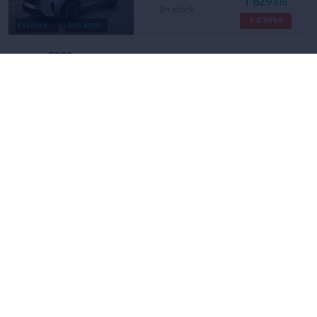
1 629
Km
En stock
+ d'infos
Essence hybride
Gris artense metal
5008
PEUGEOT
puretech 130ch s s eat8 gt
23 700 €
2023
Occasion
80 393
Km
En stock
+ d'infos
Essence
Blanc nacre metal
Enyaq Coupé IV
SKODA
Neuve
A voir aussi
Effectuer un essai gratuit
Skoda Enyaq Coupé iV en concession
ou à domicile
Ça m'intéresse
5008
PEUGEOT
bluehdi 130ch s s eat8 gt