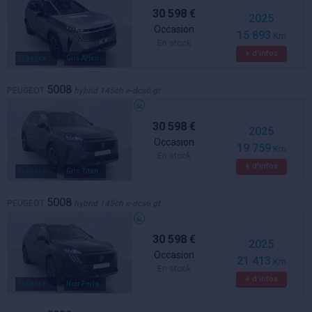
30 598 €
2025
Occasion
15 893
Km
En stock
+ d'infos
Essence / electrique
Gris Artense - Toit Noir
5008
PEUGEOT
hybrid 145ch e-dcs6 gt
30 598 €
2025
Occasion
19 759
Km
En stock
+ d'infos
Essence / electrique
Gris Titane - Toit Noir
5008
PEUGEOT
hybrid 145ch e-dcs6 gt
30 598 €
2025
Occasion
21 413
Km
En stock
+ d'infos
Essence / electrique
Noir Perla Nera