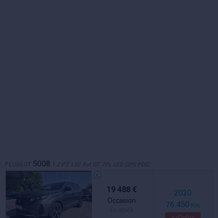
5008
PEUGEOT
1.2 PT 130 Aut GT 7PL LED GPS PDC
19 488 €
2020
Occasion
76 450
Km
En stock
+ d'infos