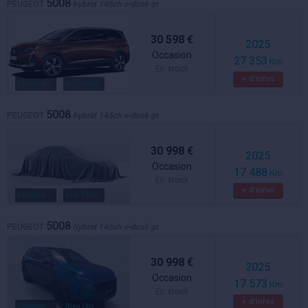
5008
PEUGEOT
hybrid 145ch e-dcs6 gt
30 598 €
2025
Occasion
27 353
Km
En stock
+ d'infos
Essence / electrique
Gris Artense / Toit Noir
5008
PEUGEOT
hybrid 145ch e-dcs6 gt
30 998 €
2025
Occasion
17 488
Km
En stock
+ d'infos
Essence / electrique
Gris Titane - Toit Noir
5008
PEUGEOT
hybrid 145ch e-dcs6 gt
30 998 €
2025
Occasion
17 573
Km
En stock
+ d'infos
Essence / electrique
Bleu Obsession / Toit Noir