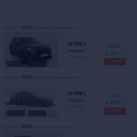
5008
PEUGEOT
hybrid 145 ch e-dcs6 allure
28 998 €
2025
Occasion
2 283
Km
En stock
+ d'infos
Essence / electrique
Bleu Obsession
5008
PEUGEOT
hybrid 145 ch e-dcs6 allure
28 998 €
2025
Occasion
4 440
Km
En stock
+ d'infos
Essence / electrique
Bleu Obsession
5008
PEUGEOT
hybrid 145ch e-dcs6 gt