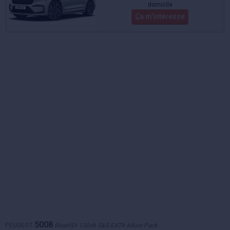
domicile
Ça m'intéresse
5008
PEUGEOT
BlueHDi 130ch S&S EAT8 Allure Pack