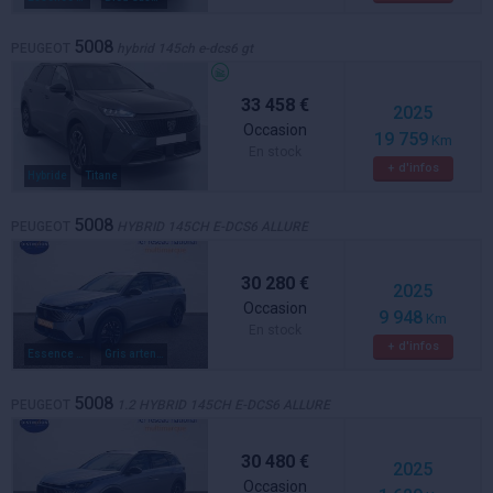
5008
PEUGEOT
hybrid 145ch e-dcs6 gt
33 458 €
2025
Occasion
19 759
Km
En stock
+ d'infos
Hybride
Titane
5008
PEUGEOT
HYBRID 145CH E-DCS6 ALLURE
30 280 €
2025
Occasion
9 948
Km
En stock
+ d'infos
Essence hybride
Gris artense metal
5008
PEUGEOT
1.2 HYBRID 145CH E-DCS6 ALLURE
30 480 €
2025
Occasion