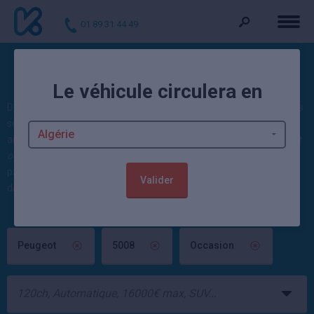
01 89 31 44 49
Voitures d'occasion 5008
Le véhicule circulera en
Découvrez nos offres : 39 5008 d'occasion actuellement. Ces autos
sont vendues contrôlées et garanties par un mandataire
automobile ou un concessionnaire Peugeot. 442 véhicules
Peugeot
occasion
sont également disponibles. 120 offres
5008 neuve
à
partir de 29 990 euros et jusqu'à -35,57% sont par ailleurs à saisir
Valider
dans la rubrique neuf.
Peugeot
5008
Occasion