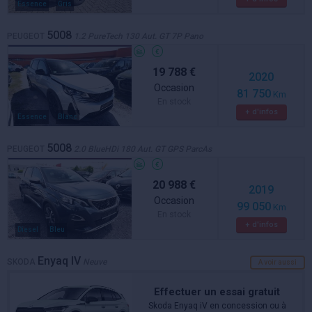
Essence
Gris
5008
PEUGEOT
1.2 PureTech 130 Aut. GT 7P Pano
19 788 €
2020
Occasion
81 750
Km
En stock
+ d'infos
Essence
Blanc
5008
PEUGEOT
2.0 BlueHDi 180 Aut. GT GPS ParcAs
20 988 €
2019
Occasion
99 050
Km
En stock
+ d'infos
Diesel
Bleu
Enyaq IV
SKODA
Neuve
A voir aussi
Effectuer un essai gratuit
Skoda Enyaq iV en concession ou à