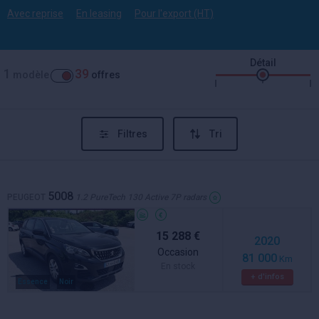
Avec reprise
En leasing
Pour l'export (HT)
Détail
1
39
modèle
offres
Filtres
Tri
5008
PEUGEOT
1.2 PureTech 130 Active 7P radars
15 288 €
2020
Occasion
81 000
Km
En stock
+ d'infos
Essence
Noir