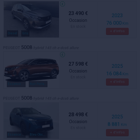
23 490 €
2023
Occasion
76 000
Km
En stock
+ d'infos
Diesel
Gris
5008
PEUGEOT
hybrid 145 ch e-dcs6 allure
27 598 €
2025
Occasion
16 084
Km
En stock
+ d'infos
Essence / electrique
Noir Perla Nera
5008
PEUGEOT
hybrid 145 ch e-dcs6 allure
28 498 €
2025
Occasion
8 881
Km
En stock
+ d'infos
Essence / electrique
Bleu Obsession