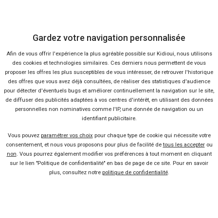
Gardez votre navigation personnalisée
Afin de vous offrir l'expérience la plus agréable possible sur Kidioui, nous utilisons
des cookies et technologies similaires. Ces derniers nous permettent de vous
proposer les offres les plus susceptibles de vous intéresser, de retrouver l'historique
Fiche technique
des offres que vous avez déjà consultées, de réaliser des statistiques d'audience
Peugeot 208
pour détecter d'éventuels bugs et améliorer continuellement la navigation sur le site,
de diffuser des publicités adaptées à vos centres d'intérêt, en utilisant des données
personnelles non nominatives comme l'IP, une donnée de navigation ou un
identifiant publicitaire.
Descriptif complet de l'auto, de ses finitions, de ses
avantages et ses inconvénients.
Vous pouvez
paramétrer vos choix
pour chaque type de cookie qui nécessite votre
consentement, et nous vous proposons pour plus de facilité de
tous les accepter
ou
Consulter
non
. Vous pourrez également modifier vos préférences à tout moment en cliquant
sur le lien "Politique de confidentialité" en bas de page de ce site. Pour en savoir
plus, consultez notre
politique de confidentialité
.
Après la Renault Clio,
la Peugeot 208 est la seconde citadine la
plus répandue
sur le marché français de seconde main. Elle