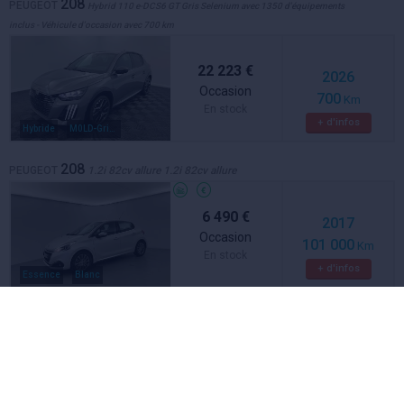
208
PEUGEOT
Hybrid 110 e-DCS6 GT Gris Selenium avec 1350 d'équipements
inclus - Véhicule d'occasion avec 700 km
22 223 €
2026
Occasion
700
Km
En stock
+ d'infos
Hybride
M0LD-Gris Selenium
208
PEUGEOT
1.2i 82cv allure 1.2i 82cv allure
6 490 €
2017
Occasion
101 000
Km
En stock
+ d'infos
Essence
Blanc
208
PEUGEOT
puretech 82ch s s bvm5 signature
10 800 €
2019
Occasion
39 801
Km
En stock