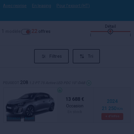
Avec reprise
En leasing
Pour l'export (HT)
Détail
1
22
modèle
offres
Filtres
Tri
208
PEUGEOT
1.2 PT 75 Active LED PDC 10"-DAB
13 688 €
2024
Occasion
21 250
Km
En stock
+ d'infos
Essence
Argent