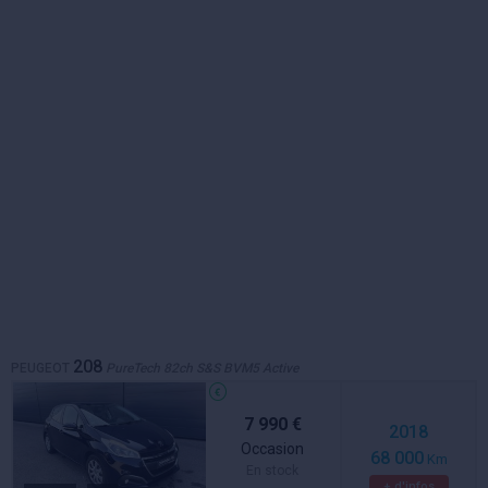
208
PEUGEOT
PureTech 82ch S&S BVM5 Active
7 990 €
2018
Occasion
68 000
Km
En stock
+ d'infos