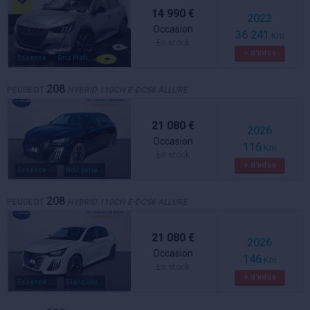
14 990 €
2022
Occasion
36 241
Km
En stock
+ d'infos
Essence
Gris Platinium
208
PEUGEOT
HYBRID 110CH E-DCS6 ALLURE
21 080 €
2026
Occasion
116
Km
En stock
+ d'infos
Essence hybride
Noir perla metal
208
PEUGEOT
HYBRID 110CH E-DCS6 ALLURE
21 080 €
2026
Occasion
146
Km
En stock
+ d'infos
Essence hybride
Blanc okenite metal