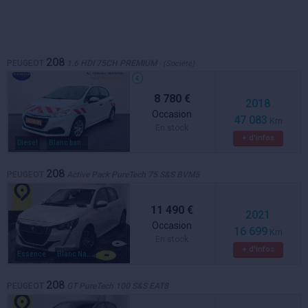
208
PEUGEOT
1.6 HDI 75CH PREMIUM
- (Société)
8 780 €
2018
Occasion
47 083
Km
En stock
+ d'infos
Diesel
Blanc banquise
208
PEUGEOT
Active Pack PureTech 75 S&S BVM5
11 490 €
2021
Occasion
16 699
Km
En stock
+ d'infos
Essence
Blanc Nacré
208
PEUGEOT
GT PureTech 100 S&S EAT8