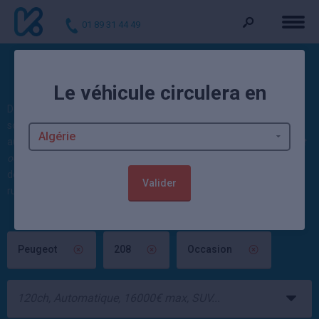
01 89 31 44 49
Voitures d'occasion 208
Le véhicule circulera en
Découvrez nos offres : 22 208 d'occasion actuellement. Ces autos
sont vendues contrôlées et garanties par un mandataire
automobile ou un concessionnaire Peugeot. 457 véhicules
Peugeot
occasion
sont également disponibles. 95 offres
208 neuve
à partir
de 16 627 euros et jusqu'à -34,43% sont par ailleurs à saisir dans la
Valider
rubrique neuf.
Peugeot
208
Occasion