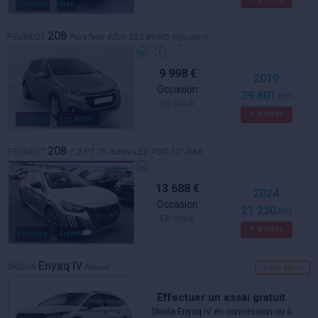
Essence
Bleu
208
PEUGEOT
PureTech 82ch S&S BVM5 Signature
9 998 €
2019
Occasion
39 801
Km
En stock
+ d'infos
Essence
Gris Artense
208
PEUGEOT
1.2 PT 75 Active LED PDC 10"-DAB
13 688 €
2024
Occasion
21 250
Km
En stock
+ d'infos
Essence
Argent
Enyaq IV
SKODA
Neuve
A voir aussi
Effectuer un essai gratuit
Skoda Enyaq iV en concession ou à