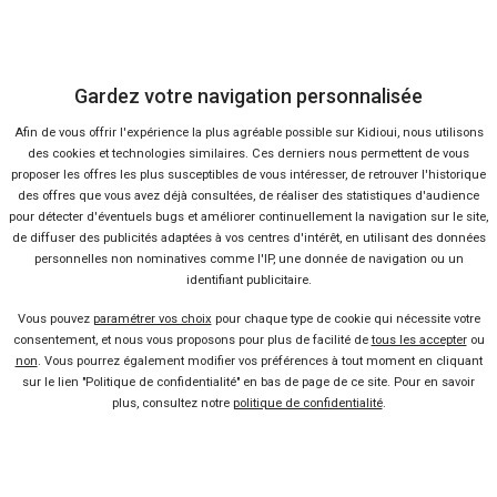
Se connecter
Gardez votre navigation personnalisée
À propos
Afin de vous offrir l'expérience la plus agréable possible sur Kidioui, nous utilisons
Qui sommes-nous ?
des cookies et technologies similaires. Ces derniers nous permettent de vous
proposer les offres les plus susceptibles de vous intéresser, de retrouver l'historique
des offres que vous avez déjà consultées, de réaliser des statistiques d'audience
FAQ
pour détecter d'éventuels bugs et améliorer continuellement la navigation sur le site,
de diffuser des publicités adaptées à vos centres d'intérêt, en utilisant des données
personnelles non nominatives comme l'IP, une donnée de navigation ou un
Nous contacter
identifiant publicitaire.
Vous pouvez
paramétrer vos choix
pour chaque type de cookie qui nécessite votre
consentement, et nous vous proposons pour plus de facilité de
tous les accepter
ou
Presse
non
. Vous pourrez également modifier vos préférences à tout moment en cliquant
sur le lien "Politique de confidentialité" en bas de page de ce site. Pour en savoir
plus, consultez notre
politique de confidentialité
.
Conditions d'utilisation
Politique de confidentialité