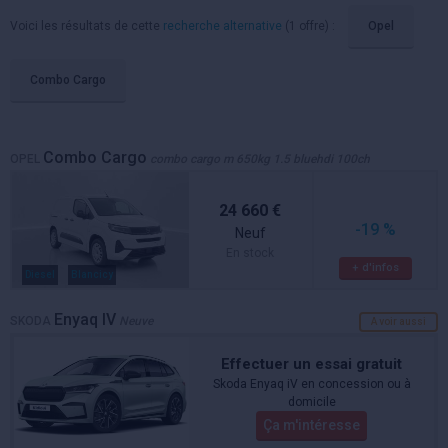
Voici les résultats de cette
recherche alternative
(1 offre) :
Opel
Combo Cargo
Combo Cargo
OPEL
combo cargo m 650kg 1.5 bluehdi 100ch
24 660 €
-19 %
Neuf
En stock
+ d'infos
Diesel
Blancicy
Enyaq IV
SKODA
Neuve
A voir aussi
Effectuer un essai gratuit
Skoda Enyaq iV en concession ou à
domicile
Ça m'intéresse