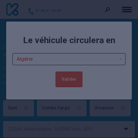
01 89 31 44 49
Voitures d'occasion Combo Cargo
Le véhicule circulera en
Découvrez nos occasions : 0 Combo Cargo d'occasion et 74 Opel
disponibles actuellement. Kidioui propose des voitures Opel Combo
Cargo neuves et occasion moins cher : 1887 occasions et 4672
voitures neuves disponibles sur Kidioui ! Ces autos sont vendues
contrôlées et garanties par un mandataire automobile ou un
Valider
concessionnaire Opel.
Opel
Combo Cargo
Occasion