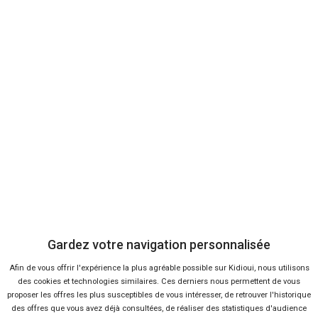
Envoyer cet avis
Bon plans
En ce moment sur Kidioui
4 %
-31 %
Neuf
Ne
NISSAN
NIS
X-Trail
Qa
Gardez votre navigation personnalisée
Afin de vous offrir l'expérience la plus agréable possible sur Kidioui, nous utilisons
des cookies et technologies similaires. Ces derniers nous permettent de vous
proposer les offres les plus susceptibles de vous intéresser, de retrouver l'historique
des offres que vous avez déjà consultées, de réaliser des statistiques d'audience