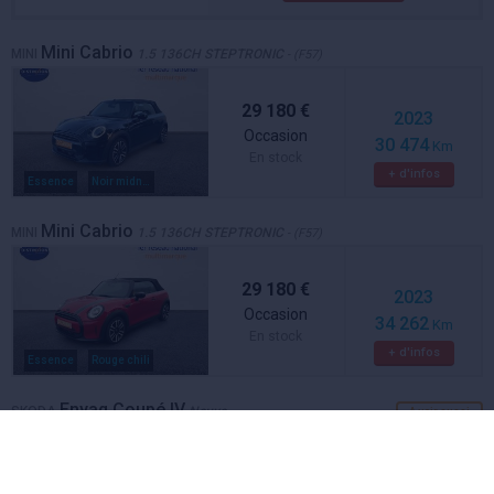
Mini Cabrio
MINI
1.5 136CH STEPTRONIC
- (F57)
29 180 €
2023
Occasion
30 474
Km
En stock
+ d'infos
Essence
Noir midnight metal
Mini Cabrio
MINI
1.5 136CH STEPTRONIC
- (F57)
29 180 €
2023
Occasion
34 262
Km
En stock
+ d'infos
Essence
Rouge chili
Enyaq Coupé IV
SKODA
Neuve
A voir aussi
Effectuer un essai gratuit
Skoda Enyaq Coupé iV en concession