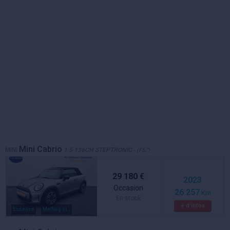
Mini Cabrio
MINI
1.5 136CH STEPTRONIC
- (F57)
29 180 €
2023
Occasion
26 257
Km
En stock
+ d'infos
Essence
Melting silver metal