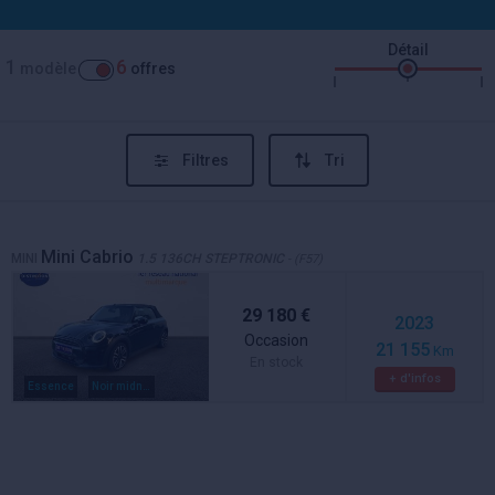
Détail
1
6
modèle
offres
Filtres
Tri
Mini Cabrio
MINI
1.5 136CH STEPTRONIC
- (F57)
29 180 €
2023
Occasion
21 155
Km
En stock
+ d'infos
Essence
Noir midnight metal