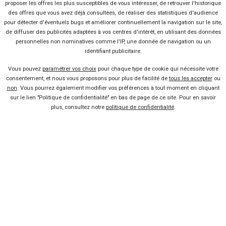
proposer les offres les plus susceptibles de vous intéresser, de retrouver l'historique
des offres que vous avez déjà consultées, de réaliser des statistiques d'audience
Vendeur professionel
pour détecter d'éventuels bugs et améliorer continuellement la navigation sur le site,
de diffuser des publicités adaptées à vos centres d'intérêt, en utilisant des données
Devenir vendeur partenaire
personnelles non nominatives comme l'IP, une donnée de navigation ou un
identifiant publicitaire.
Se connecter
Vous pouvez
paramétrer vos choix
pour chaque type de cookie qui nécessite votre
consentement, et nous vous proposons pour plus de facilité de
tous les accepter
ou
non
. Vous pourrez également modifier vos préférences à tout moment en cliquant
À propos
sur le lien "Politique de confidentialité" en bas de page de ce site. Pour en savoir
plus, consultez notre
politique de confidentialité
.
Qui sommes-nous ?
FAQ
Nous contacter
Presse