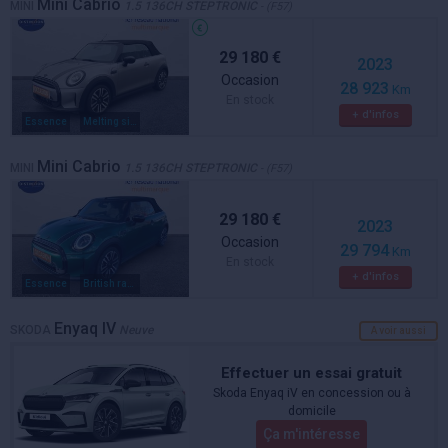
Mini Cabrio
MINI
1.5 136CH STEPTRONIC
- (F57)
29 180 €
2023
Occasion
28 923
Km
En stock
+ d'infos
Essence
Melting silver metal
Mini Cabrio
MINI
1.5 136CH STEPTRONIC
- (F57)
29 180 €
2023
Occasion
29 794
Km
En stock
+ d'infos
Essence
British racing green metal
Enyaq IV
SKODA
Neuve
A voir aussi
Effectuer un essai gratuit
Skoda Enyaq iV en concession ou à
domicile
Ça m'intéresse