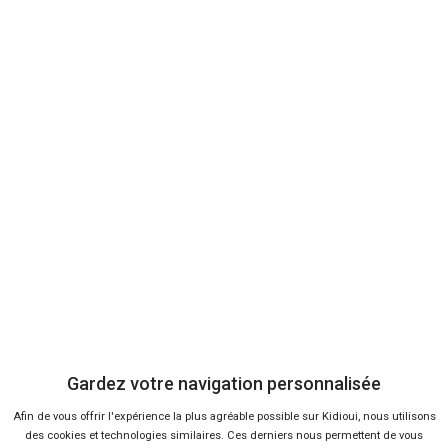
Fiche technique
MINI Mini Cabrio
Descriptif complet de l'auto, de ses finitions, de ses
avantages et ses inconvénients.
Consulter
Cette recherche inclut des véhicules neufs de mandataire Mini
Cabrio et des
occasions Mini Cabrio
de professionnels. Vous pouvez
également jeter un oeil à toutes les petites annonces de
concession
MINI
pour consulter les autres modèles du constructeur.
Gardez votre navigation personnalisée
Afin de vous offrir l'expérience la plus agréable possible sur Kidioui, nous utilisons
des cookies et technologies similaires. Ces derniers nous permettent de vous